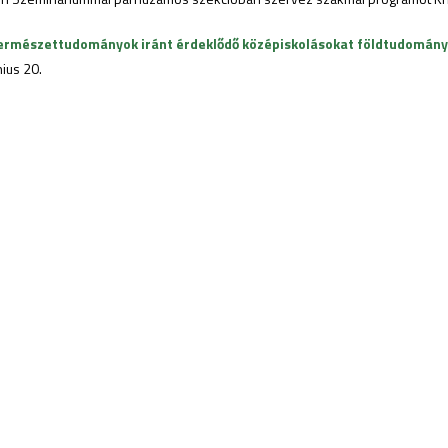
a természettudományok iránt érdeklődő középiskolásokat földtudomán
nius 20.