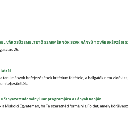
SEL VÁROSÜZEMELTETŐ SZAKMÉRNÖK SZAKIRÁNYÚ TOVÁBBKÉPZÉSI S
ugusztus 26.
latról
e a tanulmányok befejezésének kritérium feltétele, a hallgatók nem záróviz
em teljesítették.
s Környezettudományi Kar programjára a Lányok napján!
nk a Miskolci Egyetemen, ha Te szeretnéd formálni a Földet, amely körülvesz