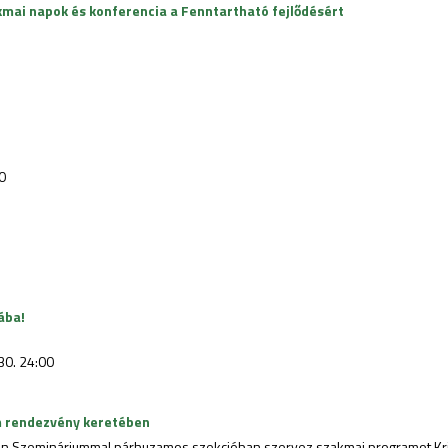
ai napok és konferencia a Fenntartható fejlődésért
0
ába!
30. 24:00
 rendezvény keretében
on Szemináriummal párhuzamos szekcióban szervez szakmai programot Kri