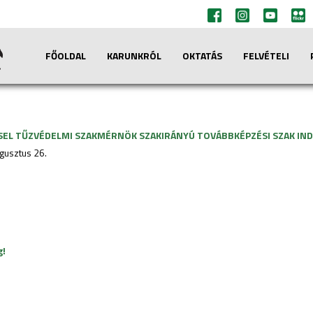
FŐOLDAL
KARUNKRÓL
OKTATÁS
FELVÉTELI
SEL TŰZVÉDELMI SZAKMÉRNÖK SZAKIRÁNYÚ TOVÁBBKÉPZÉSI SZAK IN
ugusztus 26.
g!