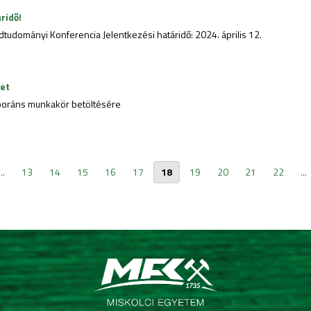
ridő!
dtudományi Konferencia Jelentkezési határidő: 2024. április 12.
zet
aboráns munkakör betöltésére
...
13
14
15
16
17
18
19
20
21
22
...