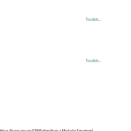
Tovább...
Tovább...
tikus Nyersanyag (CRM) témában a Miskolci Egyetem!