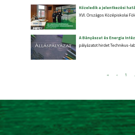
Közeledik a jelentkezési hatá
XVI. Országos Középiskolai Föl
A Bányászat és Energia Inté
pályázatot hirdet Technikus-l
«
‹
1