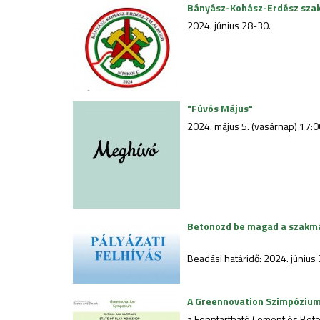
Bányász-Kohász-Erdész szakm
2024. június 28-30.
"Fúvós Május"
2024. május 5. (vasárnap) 17:0
Betonozd be magad a szakm
Beadási határidő: 2024. június 
A Greennovation Szimpózium
a Fenntartható Cement és Bet