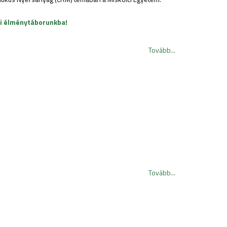
yi élménytáborunkba!
Tovább...
Tovább...