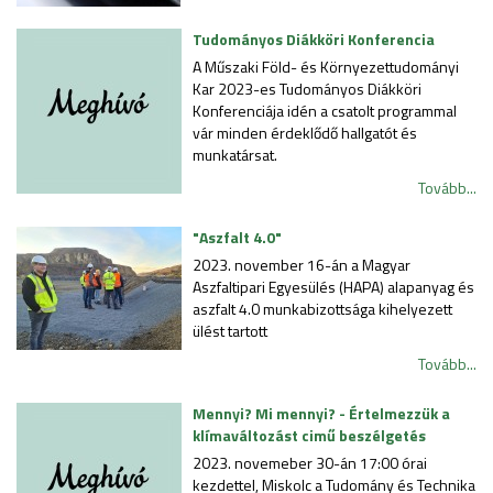
Tudományos Diákköri Konferencia
A Műszaki Föld- és Környezettudományi
Kar 2023-es Tudományos Diákköri
Konferenciája idén a csatolt programmal
vár minden érdeklődő hallgatót és
munkatársat.
Tovább...
"Aszfalt 4.0"
2023. november 16-án a Magyar
Aszfaltipari Egyesülés (HAPA) alapanyag és
aszfalt 4.0 munkabizottsága kihelyezett
ülést tartott
Tovább...
Mennyi? Mi mennyi? - Értelmezzük a
klímaváltozást cimű beszélgetés
2023. novemeber 30-án 17:00 órai
kezdettel, Miskolc a Tudomány és Technika