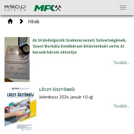
Toggl
naviga
Hírek
Az Urándolgozók Szakszervezeti Szövetségének,
Szent Borbála Emlékérem kitüntetését vette át
karunk három oktatója
Tovább...
LÓCZY-ÖSZTÖNDÍJ
Jelentkezz 2024. január 10-ig!
Tovább...