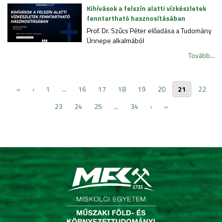
Kihívások a felszín alatti vízkészletek
fenntartható hasznosításában
Prof. Dr. Szűcs Péter előadása a Tudomány
Ünnepe alkalmából
Tovább...
«
‹
1
...
16
17
18
19
20
21
22
23
24
25
...
34
›
»