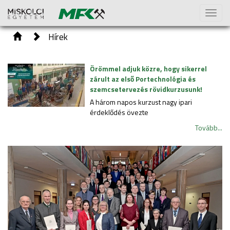
Toggl
naviga
Hírek
Örömmel adjuk közre, hogy sikerrel
zárult az első Portechnológia és
szemcsetervezés rövidkurzusunk!
A három napos kurzust nagy ipari
érdeklődés övezte
Tovább...