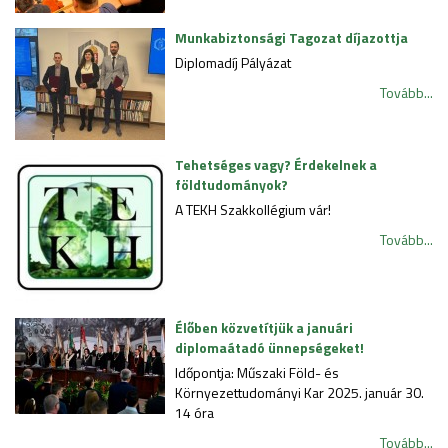
Munkabiztonsági Tagozat díjazottja
Diplomadíj Pályázat
Tovább...
Tehetséges vagy? Érdekelnek a
földtudományok?
A TEKH Szakkollégium vár!
Tovább...
Élőben közvetítjük a januári
diplomaátadó ünnepségeket!
Időpontja: Műszaki Föld- és
Környezettudományi Kar 2025. január 30.
14 óra
Tovább...