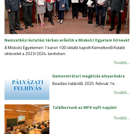
Nemzetközi kutatási térben erősítik a Miskolci Egyetem hírnevét
A Miskolci Egyetemen 7 karon 100 oktató kapott Kiemelkedő Kutató
oklevelet a 2023/2024. tanévben.
Tovább...
Demonstrátori megbízás elnyerésére
Beadási határidő: 2025. február 14.
Tovább...
Találkoztunk az MFK nyílt napján!
Tovább...