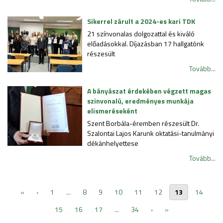
Sikerrel zárult a 2024-es kari TDK
21 színvonalas dolgozattal és kiváló
előadásokkal. Díjazásban 17 hallgatónk
részesült
Tovább...
A bányászat érdekében végzett magas
szinvonalú, eredményes munkája
elismeréseként
Szent Borbála-éremben részesült Dr.
Szalontai Lajos Karunk oktatási-tanulmányi
dékánhelyettese
Tovább...
«
‹
1
...
8
9
10
11
12
13
14
15
16
17
...
34
›
»