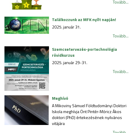
Tovább...
Találkozzunk az MFK nyílt napján!
2025. január 31.
Tovább...
Szemcsetervezés-portechnológia
rövidkurzus
2025. január 29-31.
Tovább...
Meghívó
A Mikoviny Sámuel Földtudományi Doktori
Iskola meghívja Önt Pintér-Móricz Ákos
doktori (PhD) értekezésének nyilvános
vitájára
Tovább...