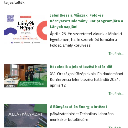
teljesítették.
Jelentkezz a Műszaki Föld-és
Környezettudományi Kar programjára a
Lányok napján!
Április 25-én szeretettel várunk a Miskolci
Egyetemen, ha Te szeretnéd formálni a
Földet, amely körülvesz!
Tovább...
Közeledik a jelentkezési határidő!
XVI. Országos Középiskolai Földtudományi
Konferencia Jelentkezési határidő: 2024.
április 12.
Tovább...
A Bányászat és Energia Intézet
pályázatot hirdet Technikus-laboráns
munkakör betöltésére
Tovább...