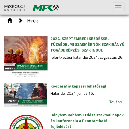
Toggl
naviga
Hírek
2024. SZEPTEMBERI KEZDÉSSEL
TŰZVÉDELMI SZAKMÉRNÖK SZAKIRÁNYÚ
TOVÁBBKÉPZÉSI SZAK INDUL
Jelentkezési határidő: 2024. augusztus 26.
Kooperatív képzési lehetőség!
Határidő: 2024. június 15.
Tovább...
Bányász-Kohász-Erdész szakmai napok
és konferencia a Fenntartható
fejlődésért