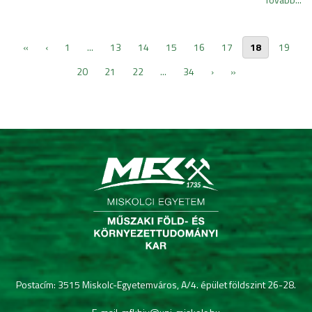
«
‹
1
...
13
14
15
16
17
18
19
20
21
22
...
34
›
»
Postacím: 3515 Miskolc-Egyetemváros, A/4. épület földszint 26-28.