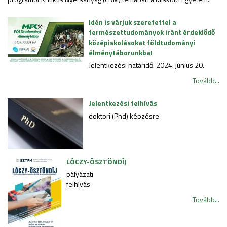
Idén is várjuk szeretettel a
természettudományok iránt érdeklődő
középiskolásokat földtudományi
élménytáborunkba!
Jelentkezési határidő: 2024. június 20.
Tovább...
Jelentkezési felhívás
doktori (Phd) képzésre
LÓCZY-ÖSZTÖNDÍJ
pályázati
felhívás
Tovább...