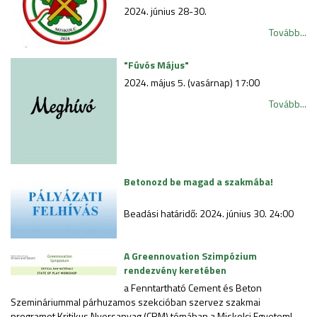
2024. június 28-30.
Tovább...
"Fúvós Május"
2024. május 5. (vasárnap) 17:00
Tovább...
Betonozd be magad a szakmába!
Beadási határidő: 2024. június 30. 24:00
A Greennovation Szimpózium
rendezvény keretében
a Fenntartható Cement és Beton
Szemináriummal párhuzamos szekcióban szervez szakmai
programot Kritikus Nyersanyag (CRM) témában a Miskolci Egyetem!