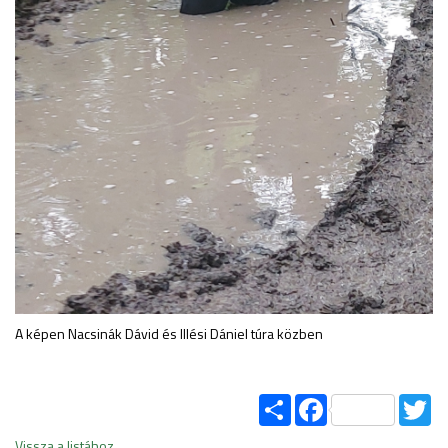
A képen Nacsinák Dávid és Illési Dániel túra közben
Share
Facebook
Tw
Vissza a listához