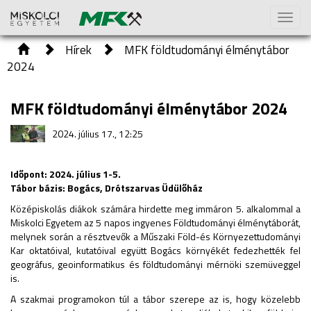
Toggl
naviga
Hírek
MFK földtudományi élménytábor
2024
MFK földtudományi élménytábor 2024
2024. július 17., 12:25
Időpont: 2024. július 1-5.
Tábor bázis: Bogács, Drótszarvas Üdülőház
Középiskolás diákok számára hirdette meg immáron 5. alkalommal a
Miskolci Egyetem az 5 napos ingyenes Földtudományi élménytáborát,
melynek során a résztvevők a Műszaki Föld-és Környezettudományi
Kar oktatóival, kutatóival együtt Bogács környékét fedezhették fel
geográfus, geoinformatikus és földtudományi mérnöki szemüveggel
is.
A szakmai programokon túl a tábor szerepe az is, hogy közelebb