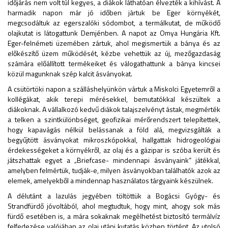
időjárás nem volt túl kegyes, a diákok láthatóan élvezték a kihívást. A
harmadik napon már jó időben jártuk be Eger környékét,
megcsodáltuk az egerszalóki sódombot, a termálkutat, de működő
olajkutat is látogattunk Demjénben. A napot az Omya Hungária Kft.
Eger-felnémeti üzemében zártuk, ahol megismertük a bánya és az
előkészítő üzem működését, kézbe vehettük az új, mezőgazdaság
számára előállított termékeiket és válogathattunk a bánya kincsei
közül magunknak szép kalcit ásványokat.
A csütörtöki napon a szálláshelyünkön vártuk a Miskolci Egyetemről a
kollégákat, akik terepi mérésekkel, bemutatókkal készültek a
diákoknak. A vállalkozó kedvű diákok talajszelvényt ástak, megmérték
a telken a szintkülönbséget, geofizikai mérőrendszert telepítettek,
hogy kapavágás nélkül belássanak a föld alá, megvizsgálták a
begyűjtött ásványokat mikroszkópokkal, hallgattak hidrogeológiai
érdekességeket a környékről, az olaj és a gázipar is szóba került és
játszhattak egyet a „Briefcase- mindennapi ásványaink” játékkal,
amelyben felmértük, tudják-e, milyen ásványokban találhatók azok az
elemek, amelyekből a mindennap használatos tárgyaink készülnek.
A délutánt a lazulás jegyében töltöttük a Bogácsi Gyógy- és
Strandfürdő jóvoltából, ahol megtudtuk, hogy mint, ahogy sok más
fürdő esetében is, a mára sokaknak megélhetést biztosító termálvíz
felfedezése valójában az olaj utáni kutatás közben történt. Az utolsó