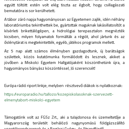
együtt töltött estén volt elég tiszta az égbolt, hogy csillagászati
bemutatóra is sor kerülhetett.
A tábor záró napja hagyományosan az Egyetemen zajlik, idén néhány
laboratóriumba tekinthettek be, gyártottak maguknak lakásillatosítót a
kísérleti brikettálógépen, a hidrológiai terepasztalon megnézték
kicsiben, milyen folyamatok formálták a régiót, ahol jártunk és az
őslénytárat is megtekintették, egyéb, játékos programok mellett.
Az 5 nap alatt számos élményben gazdagodtunk, új barátságok
születtek, közös kutatómunka formálódott és lesznek, akiket a
jövőben a Miskolci Egyetem Hallgatójaként köszönthetünk újra, a
hagyományos bányász köszöntéssel, Jó szerencsét!
Európa rádió riport linkje, melyben résztvevő diákok is nyilatkoznak:
https://europaradio.hu/tallozo/kozepiskolasoknak-szervezett-
elmenytabort-miskolci-egyetem
Támogatónk volt az FGSz Zrt., aki a tulajdonosa és üzemeltetője a
Magyarország területét behálózó nagynyomású földgázszállító
vezetékrendszernek és a Bogácsi Gyógy- és Strandfürdő.