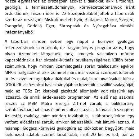
hozza egymáshoz az országban azokat a diákokat, akik a földrajz,
geológia, a természettudományok, környezettudományok iránt
érdeklődnek, hiszen idén is 22 középiskolából jöttek a táborozók
szerte az országból: Miskolc mellett Győr, Budapest, Monor, Szeged,
Csongrád, Gödöllő, Eger, Sárospatak és Nyíregyháza oktatási
intézményeiből.
A táborban minden évben egy napot a környék gyalogos
felfedezésének szentelünk, de hagyományos program az is, hogy
olyan üzemeket látogatunk meg, amelyek valamilyen módon
kapcsolódnak a Kar oktatási-kutatási tevékenységéhez. Külön öröm
számunkra, hogy minden üzemlátogatás során találkozunk egykori
MFK-s hallgatókkal, akik zömmel mára már vezető szerepet töltenek
be és szívesen fogadják a diákokat és mutatják be hivatásukat. Idén a
KÖKA Kft. alsózsolcai kavicsbányájában követtük a szállítószalag útját,
majd az FGSz Zrt. kistokaji gázátadó állomásán volt részünk egy
izzasztó, de annál érdekesebb programban. Az első nap szakmai
részét az MVM Mátra Energia Zrt-nél zártuk, a bükkábrányi
szénbányában hatalmas élmény volt az utazás a bánya alsó szintjére.
Az estét, csakúgy, mint minden továbbit is, a táborhelyünkön egy
vetített előadással zártuk, amikor átbeszéltük, mit láttunk aznap. A
másnapi, Bogács környéki gyalogtúra az időközben begyűjött, majd
kielemzett adatok szerint kicsit több, mint 20 km-es lett, bár az