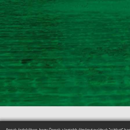
Annak érdekében, hogy Önnek a legjobb élményt nyújtsuk "sütiket" has