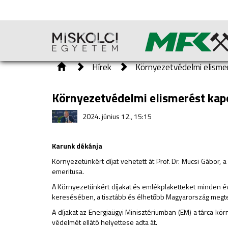
Hírek
Környezetvédelmi elisme
Környezetvédelmi elismerést kap
2024. június 12., 15:15
Karunk dékánja
Környezetünkért díjat vehetett át Prof. Dr. Mucsi Gábor
emeritusa.
A Környezetünkért díjakat és emlékplaketteket minden é
keresésében, a tisztább és élhetőbb Magyarország megt
A díjakat az Energiaügyi Minisztériumban (EM) a tárca kö
védelmét ellátó helyettese adta át.