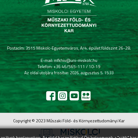
Postacím: 3515 Miskolc-Egyetemváros, A/4. épület földszint 26-28.
E-mail: mfkhiv@uni-miskolc.hu
Telefon: +36 46/565-111 / 10-19
Az oldal utoljára frissítve: 2026. augusztus 5. 15:33
Copyright © 2023 Műszaki Föld- és Környezettudományi Kar
ználunk honlapunkon. Az oldal használatával Ön beleegyezik a "sütik" has