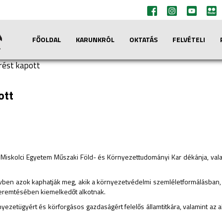
FŐOLDAL
KARUNKRÓL
OKTATÁS
FELVÉTELI
rést kapott
ott
, a Miskolci Egyetem Műszaki Föld- és Környezettudományi Kar dékánja, val
vben azok kaphatják meg, akik a környezetvédelmi szemléletformálásban, a
eremtésében kiemelkedőt alkotnak.
rnyezetügyért és körforgásos gazdaságért felelős államtitkára, valamint 