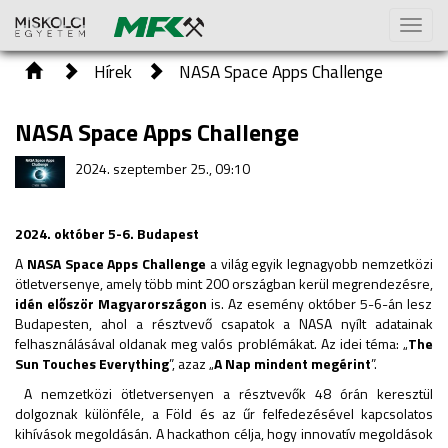
Toggl
naviga
Hírek
NASA Space Apps Challenge
NASA Space Apps Challenge
2024. szeptember 25., 09:10
2024. október 5-6. Budapest
A
NASA Space Apps Challenge
a világ egyik legnagyobb nemzetközi
ötletversenye, amely több mint 200 országban kerül megrendezésre,
idén először Magyarországon
is. Az esemény október 5-6-án lesz
Budapesten, ahol a résztvevő csapatok a NASA nyílt adatainak
felhasználásával oldanak meg valós problémákat. Az idei téma: „
The
Sun Touches Everything
”, azaz „
A Nap mindent megérint
”.
A nemzetközi ötletversenyen a résztvevők 48 órán keresztül
dolgoznak különféle, a Föld és az űr felfedezésével kapcsolatos
kihívások megoldásán. A hackathon célja, hogy innovatív megoldások