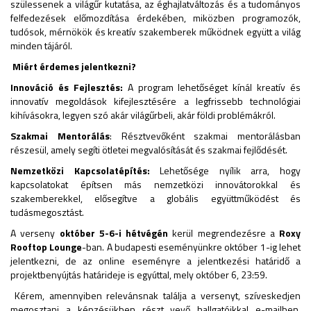
szülessenek a világűr kutatása, az éghajlatváltozás és a tudományos
felfedezések előmozdítása érdekében, miközben programozók,
tudósok, mérnökök és kreatív szakemberek működnek együtt a világ
minden tájáról.
Miért érdemes jelentkezni?
Innováció és Fejlesztés:
A program lehetőséget kínál kreatív és
innovatív megoldások kifejlesztésére a legfrissebb technológiai
kihívásokra, legyen szó akár világűrbeli, akár földi problémákról.
Szakmai Mentorálás
: Résztvevőként szakmai mentorálásban
részesül, amely segíti ötletei megvalósítását és szakmai fejlődését.
Nemzetközi Kapcsolatépítés:
Lehetősége nyílik arra, hogy
kapcsolatokat építsen más nemzetközi innovátorokkal és
szakemberekkel, elősegítve a globális együttműködést és
tudásmegosztást.
A verseny
október 5-6-i hétvégén
kerül megrendezésre a
Roxy
Rooftop Lounge
-ban. A budapesti eseményünkre október 1-ig lehet
jelentkezni, de az online eseményre a jelentkezési határidő a
projektbenyújtás határideje is egyúttal, mely október 6, 23:59.
Kérem, amennyiben relevánsnak találja a versenyt, szíveskedjen
megosztani a képzésükben részt vevő hallgatóikkal e-mailben,