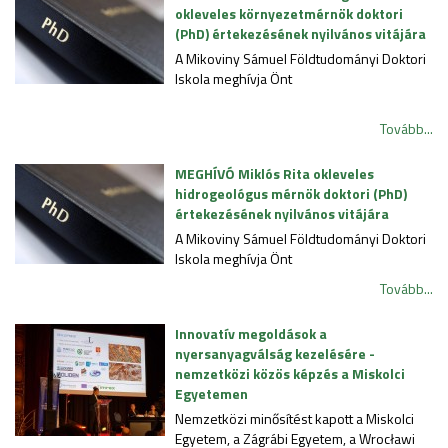
okleveles környezetmérnök doktori
(PhD) értekezésének nyilvános vitájára
A Mikoviny Sámuel Földtudományi Doktori
Iskola meghívja Önt
Tovább...
MEGHÍVÓ Miklós Rita okleveles
hidrogeológus mérnök doktori (PhD)
értekezésének nyilvános vitájára
A Mikoviny Sámuel Földtudományi Doktori
Iskola meghívja Önt
Tovább...
Innovatív megoldások a
nyersanyagválság kezelésére -
nemzetközi közös képzés a Miskolci
Egyetemen
Nemzetközi minősítést kapott a Miskolci
Egyetem, a Zágrábi Egyetem, a Wrocławi