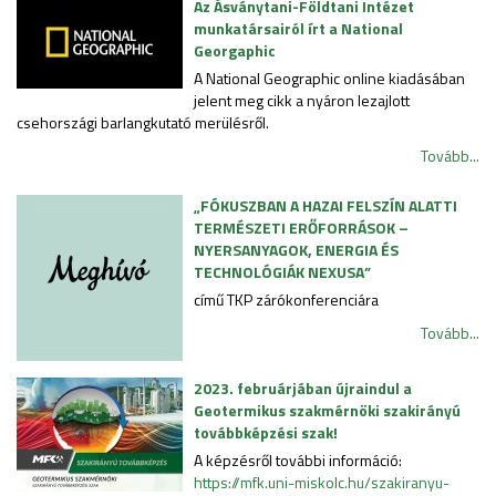
Az Ásványtani-Földtani Intézet
munkatársairól írt a National
Georgaphic
A National Geographic online kiadásában
jelent meg cikk a nyáron lezajlott
csehországi barlangkutató merülésről.
Tovább...
„FÓKUSZBAN A HAZAI FELSZÍN ALATTI
TERMÉSZETI ERŐFORRÁSOK –
NYERSANYAGOK, ENERGIA ÉS
TECHNOLÓGIÁK NEXUSA”
című TKP zárókonferenciára
Tovább...
2023. februárjában újraindul a
Geotermikus szakmérnöki szakirányú
továbbképzési szak!
A képzésről további információ:
https://mfk.uni-miskolc.hu/szakiranyu-