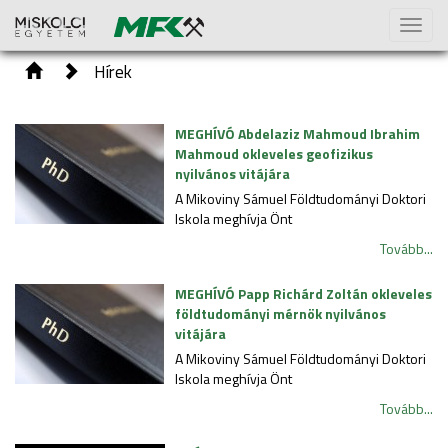
Toggl
naviga
Hírek
MEGHÍVÓ Abdelaziz Mahmoud Ibrahim
Mahmoud okleveles geofizikus
nyilvános vitájára
A Mikoviny Sámuel Földtudományi Doktori
Iskola meghívja Önt
Tovább...
MEGHÍVÓ Papp Richárd Zoltán okleveles
földtudományi mérnök nyilvános
vitájára
A Mikoviny Sámuel Földtudományi Doktori
Iskola meghívja Önt
Tovább...