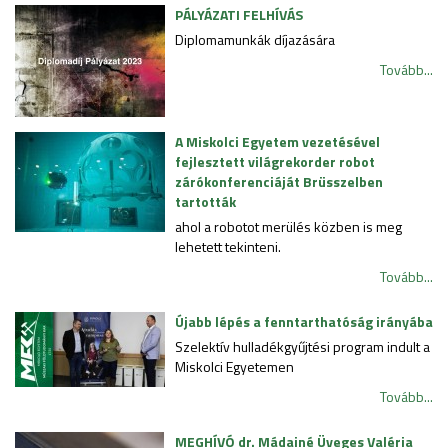
PÁLYÁZATI FELHÍVÁS
Diplomamunkák díjazására
Tovább...
A Miskolci Egyetem vezetésével
fejlesztett világrekorder robot
zárókonferenciáját Brüsszelben
tartották
ahol a robotot merülés közben is meg
lehetett tekinteni.
Tovább...
Újabb lépés a fenntarthatóság irányába
Szelektív hulladékgyűjtési program indult a
Miskolci Egyetemen
Tovább...
MEGHÍVÓ dr. Mádainé Üveges Valéria