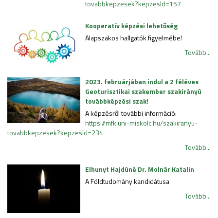
tovabbkepzesek?kepzesId=157
Kooperatív képzési lehetőség
Alapszakos hallgatók figyelmébe!
Tovább...
2023. februárjában indul a 2 féléves
Geoturisztikai szakember szakirányú
továbbképzési szak!
A képzésről további információ:
https://mfk.uni-miskolc.hu/szakiranyu-
tovabbkepzesek?kepzesId=234
Tovább...
Elhunyt Hajdúné Dr. Molnár Katalin
A Földtudomány kandidátusa
Tovább...