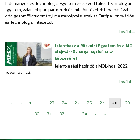
Tudományos és Technológiai Egyetem és a svéd Luleai Technológiai
Egyetem, valamint ipari partnerek és kutatóintézetek bevonásával
kidolgozott földtudományi mesterképzési szak az Európai Innovációs
és Technológiai Intézettől.
Tovább...
Jelentkezz a Miskolci Egyetem és a MOL
olajmérnök angol nyelvű MSc
képzésére!
Jelentkezési határidő a MOL-hoz: 2022.
november 22.
Tovább...
«
‹
1
...
23
24
25
26
27
28
29
30
31
32
...
34
›
»