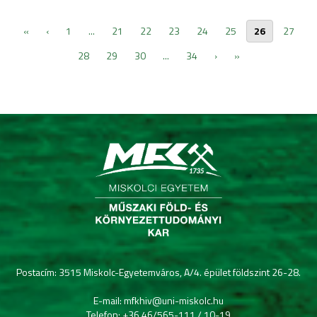
«
‹
1
...
21
22
23
24
25
26
27
28
29
30
...
34
›
»
Postacím: 3515 Miskolc-Egyetemváros, A/4. épület földszint 26-28.
E-mail: mfkhiv@uni-miskolc.hu
Telefon: +36 46/565-111 / 10-19