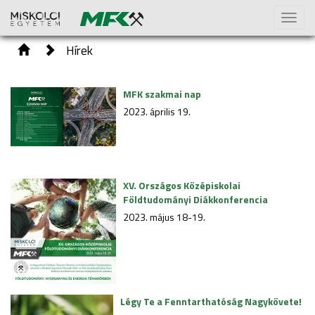
Toggl
naviga
Hírek
MFK szakmai nap
2023. április 19.
XV. Országos Középiskolai
Földtudományi Diákkonferencia
2023. május 18-19.
Légy Te a Fenntarthatóság Nagykövete!