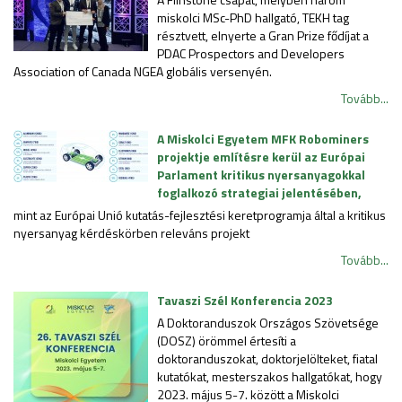
miskolci MSc-PhD hallgató, TEKH tag
résztvett, elnyerte a Gran Prize fődíjat a
PDAC Prospectors and Developers
Association of Canada NGEA globális versenyén.
Tovább...
A Miskolci Egyetem MFK Robominers
projektje említésre kerül az Európai
Parlament kritikus nyersanyagokkal
foglalkozó strategiai jelentésében,
mint az Európai Unió kutatás-fejlesztési keretprogramja által a kritikus
nyersanyag kérdéskörben releváns projekt
Tovább...
Tavaszi Szél Konferencia 2023
A Doktoranduszok Országos Szövetsége
(DOSZ) örömmel értesíti a
doktoranduszokat, doktorjelölteket, fiatal
kutatókat, mesterszakos hallgatókat, hogy
2023. május 5-7. között a Miskolci