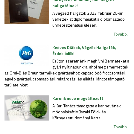
hallgatóinak!
A végzett hallgatók 2023. február 20-án
vehették át diplomájukat a diplomaátadó
ünnepi szenátusi ülésen.
Tovább...
Kedves Diákok, Végzős Hallgatók,
Érdeklődők!
Ezúton szeretnénk meghívni Benneteket a
gyári nyílt napunkra, ahol megismerhetitek
az Oral-B és Braun termékek gyártásához kapcsolódó fröccsöntési,
egyéb gyártási, csomagolási, raktározási és ellátási láncot támogató
területeinket.
Karunk neve megváltozott
A Kari Tanács támogatta a kar nevének
módosítását Műszaki Föld- és
Környezettudományi Karra
Tovább...