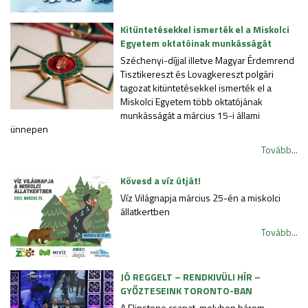
Kitüntetésekkel ismerték el a Miskolci
Egyetem oktatóinak munkásságát
Széchenyi-díjjal illetve Magyar Érdemrend
Tisztikereszt és Lovagkereszt polgári
tagozat kitüntetésekkel ismerték el a
Miskolci Egyetem több oktatójának
munkásságát a március 15-i állami
ünnepen
Tovább...
Kövesd a víz útját!
Víz Világnapja március 25-én a miskolci
állatkertben
Tovább...
JÓ REGGELT – RENDKIVÜLI HÍR –
GYŐZTESEINK TORONTO-BAN
A Flinstone csapat, melyben három