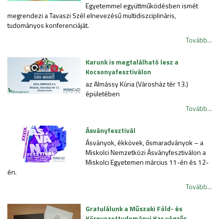
Egyetemmel együttműködésben ismét
megrendezi a Tavaszi Szél elnevezésű multidiszciplináris,
tudományos konferenciáját.
Tovább...
Karunk is megtalálható lesz a
Kocsonyafesztiválon
az Almássy Kúria (Városház tér 13.)
épületében
Tovább...
Ásványfesztivál
Ásványok, ékkövek, ősmaradványok – a
Miskolci Nemzetközi Ásványfesztiválon a
Miskolci Egyetemen március 11-én és 12-
én.
Tovább...
Gratulálunk a Műszaki Föld- és
Környezettudományi Kar végzős