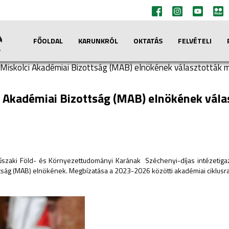
FŐOLDAL
KARUNKRÓL
OKTATÁS
FELVÉTELI
 a Miskolci Akadémiai Bizottság (MAB) elnökének választották 
lci Akadémiai Bizottság (MAB) elnökének vál
m Műszaki Föld- és Környezettudományi Karának Széchenyi-díjas intézeti
ttság (MAB) elnökének. Megbízatása a 2023-2026 közötti akadémiai ciklusra