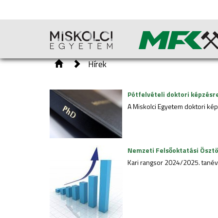
Hírek
Pótfelvételi doktori képzésr
A Miskolci Egyetem doktori kép
Nemzeti Felsőoktatási Ösztö
Kari rangsor 2024/2025. tanév