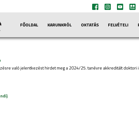
FŐOLDAL
KARUNKRÓL
OKTATÁS
FELVÉTELI
e
zésre való jelentkezést hirdet meg a 2024/25. tanévre akkreditált doktori 
ndíj