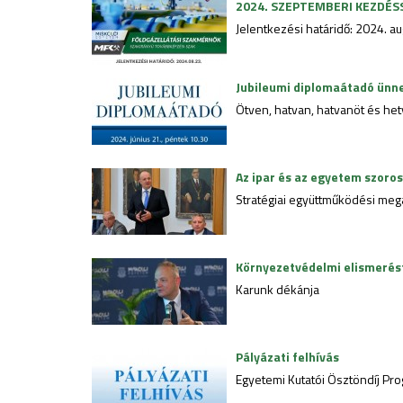
2024. SZEPTEMBERI KEZDÉS
Jelentkezési határidő: 2024. a
Jubileumi diplomaátadó ünne
Ötven, hatvan, hatvanöt és he
Az ipar és az egyetem szor
Stratégiai együttműködési meg
Környezetvédelmi elismerés
Karunk dékánja
Pályázati felhívás
Egyetemi Kutatói Ösztöndíj Pr