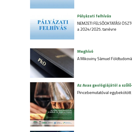
Pályázati felhívás
NEMZETI FELSŐOKTATÁSI ÖSZT
a 2024/2025. tanévre
Meghívó
A Mikoviny Sámuel Földtudomán
Az Avas geológiájától a szőlő
Pincebemutatóval egybekötött i