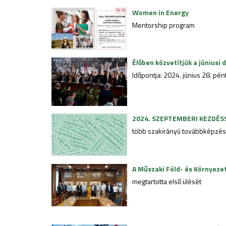
Women in Energy
Mentorship program
Élőben közvetítjük a júniusi
Időpontja: 2024. június 28. pén
2024. SZEPTEMBERI KEZDÉS
több szakirányú továbbképzési
A Műszaki Föld- és Környeze
megtartotta első ülését