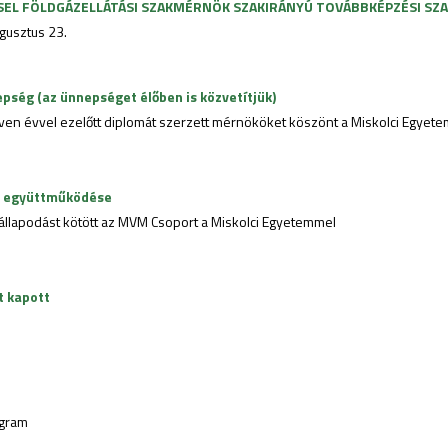
SEL FÖLDGÁZELLÁTÁSI SZAKMÉRNÖK SZAKIRÁNYÚ TOVÁBBKÉPZÉSI SZA
ugusztus 23.
pség (az ünnepséget élőben is közvetítjük)
tven évvel ezelőtt diplomát szerzett mérnököket köszönt a Miskolci Egyete
os együttműködése
állapodást kötött az MVM Csoport a Miskolci Egyetemmel
t kapott
ogram