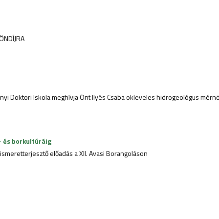
ÖNDÍJRA
yi Doktori Iskola meghívja Önt Ilyés Csaba okleveles hidrogeológus mérnö
- és borkultúráig
smeretterjesztő előadás a XII. Avasi Borangoláson