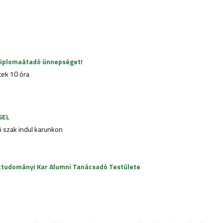
 diplomaátadó ünnepséget!
tek 10 óra
SEL
 szak indul karunkon
ttudományi Kar Alumni Tanácsadó Testülete