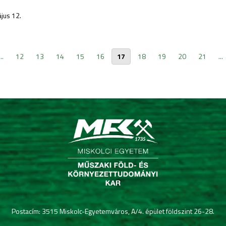
jus 12.
...
12
13
14
15
16
17
18
19
20
21
...
Postacím: 3515 Miskolc-Egyetemváros, A/4. épület földszint 26-28.