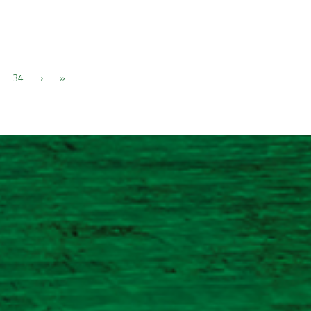
34
›
»