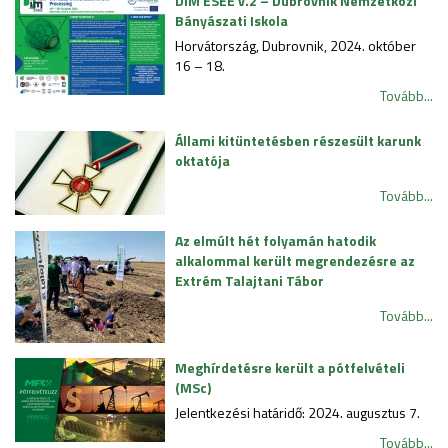
DIM ESEE v.2 – Dubrovnik Nemzetközi
Bányászati Iskola
Horvátország, Dubrovnik, 2024. október
16 – 18.
Tovább...
Állami kitüntetésben részesült karunk
oktatója
Tovább...
Az elmúlt hét folyamán hatodik
alkalommal került megrendezésre az
Extrém Talajtani Tábor
Tovább...
Meghírdetésre került a pótfelvételi
(MSc)
Jelentkezési határidő: 2024. augusztus 7.
Tovább...