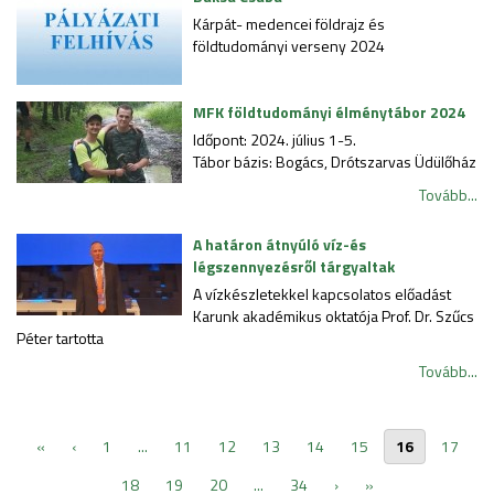
Kárpát- medencei földrajz és
földtudományi verseny 2024
MFK földtudományi élménytábor 2024
Időpont: 2024. július 1-5.
Tábor bázis: Bogács, Drótszarvas Üdülőház
Tovább...
A határon átnyúló víz-és
légszennyezésről tárgyaltak
A vízkészletekkel kapcsolatos előadást
Karunk akadémikus oktatója Prof. Dr. Szűcs
Péter tartotta
Tovább...
«
‹
1
...
11
12
13
14
15
16
17
18
19
20
...
34
›
»