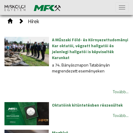
Toggl
naviga
Hírek
A Műszaki Föld- és Környezettudományi
Kar oktatói, végzett hallgatói és
jelenlegi hallgatói is képviselték
Karunkat
a 74. Bányásznapon Tatabányán
megrendezett eseményeken
Tovább...
Oktatóink kitüntetésben részesültek
Tovább...
Meghívó