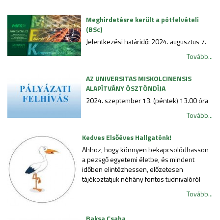
Meghirdetésre került a pótfelvételi
(BSc)
Jelentkezési határidő: 2024. augusztus 7.
Tovább...
AZ UNIVERSITAS MISKOLCINENSIS
ALAPÍTVÁNY ÖSZTÖNDÍJA
2024. szeptember 13. (péntek) 13.00 óra
Tovább...
Kedves Elsőéves Hallgatónk!
Ahhoz, hogy könnyen bekapcsolódhasson
a pezsgő egyetemi életbe, és mindent
időben elintézhessen, előzetesen
tájékoztatjuk néhány fontos tudnivalóról
Tovább...
Baksa Csaba