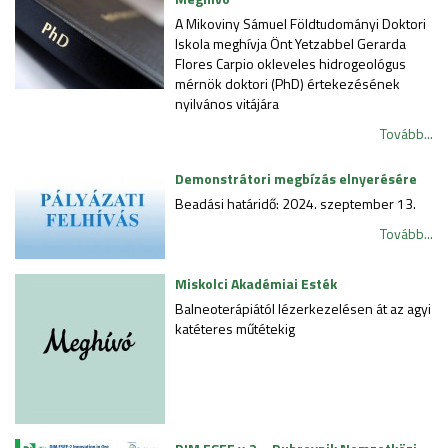
A Mikoviny Sámuel Földtudományi Doktori
Iskola meghívja Önt Yetzabbel Gerarda
Flores Carpio okleveles hidrogeológus
mérnök doktori (PhD) értekezésének
nyilvános vitájára
Tovább...
Demonstrátori megbízás elnyerésére
Beadási határidő: 2024. szeptember 13.
Tovább...
Miskolci Akadémiai Esték
Balneoterápiától lézerkezelésen át az agyi
katéteres műtétekig