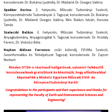
konzulensek: Dr. Bokányi Ljudmilla, Dr. Mádainé Dr. Üveges Valéria
Spekker Dorina
: 2. helyezés, Műszaki Tudományi Szekció,
Környezetmérnöki Tudományok 3. Tagozat; konzulensek: Dr. Bokányi
Ljudmilla, Dr. Mádainé Üveges Valéria, Illés Balázs István, Kurusta
Tamás
Szeleczki Balázs
: 3. helyezés, Műszaki Tudományi Szekció,
Anyagtudomány, Anyagvizsgálat 5. Tagozat; konzulensek: Dr. Kristály
Ferenc, Dr. Viskolcz Béla
Rayhan Aldizan Farrenzo
: zsűri különdíj, FiFöMa Szekció,
Geoinformatika és Térképészet Tagozat; konzulensek: Dr. Zajzon
Norbert
Minden OTDK-n résztvevő hallgatónak, valamint felkészítő
konzulenseiknek gratulálunk és köszönjük, hogy előadásaikkal
képviselték a Miskolci Egyetem Műszaki Föld- és
Környezettudományi Karát!
Congratulations to the participants and their superivsors and thanks for
representing the Faculty of Earth and Environmental Sciences and
Engineering!