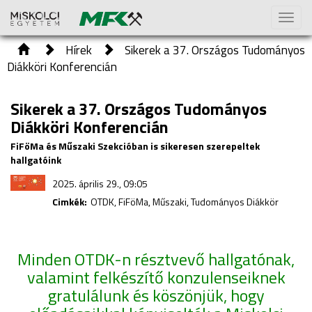
Toggl
naviga
Hírek
Sikerek a 37. Országos Tudományos
Diákköri Konferencián
Sikerek a 37. Országos Tudományos
Diákköri Konferencián
FiFöMa és Műszaki Szekcióban is sikeresen szerepeltek
hallgatóink
2025. április 29., 09:05
Cimkék:
OTDK, FiFöMa, Műszaki, Tudományos Diákkör
Minden OTDK-n résztvevő hallgatónak,
valamint felkészítő konzulenseiknek
gratulálunk és köszönjük, hogy