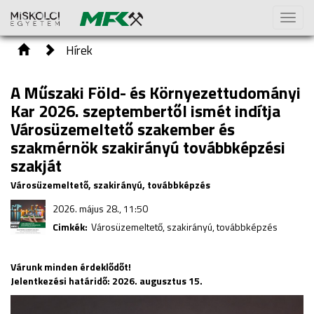
Toggl
naviga
Hírek
A Műszaki Föld- és Környezettudományi
Kar 2026. szeptembertől ismét indítja
Városüzemeltető szakember és
szakmérnök szakirányú továbbképzési
szakját
Városüzemeltető, szakirányú, továbbképzés
2026. május 28., 11:50
Cimkék:
Városüzemeltető, szakirányú, továbbképzés
Várunk minden érdeklődőt!
Jelentkezési határidő: 2026. augusztus 15.