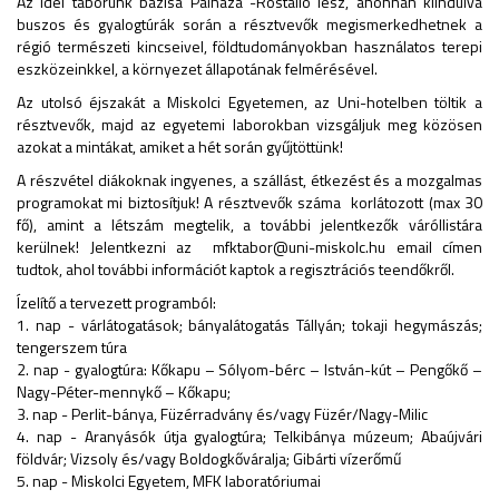
Az idei táborunk bázisa Pálháza -Rostalló lesz, ahonnan kiindulva
buszos és gyalogtúrák során a résztvevők megismerkedhetnek a
régió természeti kincseivel, földtudományokban használatos terepi
eszközeinkkel, a környezet állapotának felmérésével.
Az utolsó éjszakát a Miskolci Egyetemen, az Uni-hotelben töltik a
résztvevők, majd az egyetemi laborokban vizsgáljuk meg közösen
azokat a mintákat, amiket a hét során gyűjtöttünk!
A részvétel diákoknak ingyenes, a szállást, étkezést és a mozgalmas
programokat mi biztosítjuk! A résztvevők száma korlátozott (max 30
fő), amint a létszám megtelik, a további jelentkezők váróllistára
kerülnek! Jelentkezni az mfktabor@uni-miskolc.hu email címen
tudtok, ahol további információt kaptok a regisztrációs teendőkről.
Ízelítő a tervezett programból:
1. nap - várlátogatások; bányalátogatás Tállyán; tokaji hegymászás;
tengerszem túra
2. nap - gyalogtúra: Kőkapu – Sólyom-bérc – István-kút – Pengőkő –
Nagy-Péter-mennykő – Kőkapu;
3. nap - Perlit-bánya, Füzérradvány és/vagy Füzér/Nagy-Milic
4. nap - Aranyásók útja gyalogtúra; Telkibánya múzeum; Abaújvári
földvár; Vizsoly és/vagy Boldogkőváralja; Gibárti vízerőmű
5. nap - Miskolci Egyetem, MFK laboratóriumai