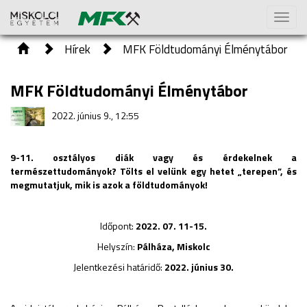
Toggl
naviga
Hírek
MFK Földtudományi Élménytábor
MFK Földtudományi Élménytábor
2022. június 9., 12:55
9-11. osztályos diák vagy és érdekelnek a
természettudományok? Tölts el velünk egy hetet „terepen”, és
megmutatjuk, mik is azok a földtudományok!
Időpont:
2022. 07. 11-15.
Helyszín:
Pálháza, Miskolc
Jelentkezési határidő:
2022. június 30.