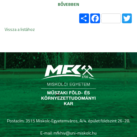
BŐVEBBEN
Share
Facebook
Tw
Vissza a listához
Postacím: 3515 Miskolc-Egyetemváros, A/4. épület földszint 26-28.
E-mail: mfkhiv@uni-miskolc.hu