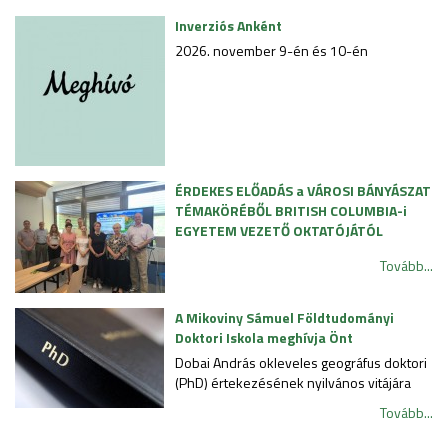
Inverziós Anként
2026. november 9-én és 10-én
ÉRDEKES ELŐADÁS a VÁROSI BÁNYÁSZAT
TÉMAKÖRÉBŐL BRITISH COLUMBIA-i
EGYETEM VEZETŐ OKTATÓJÁTÓL
Tovább...
A Mikoviny Sámuel Földtudományi
Doktori Iskola meghívja Önt
Dobai András okleveles geográfus doktori
(PhD) értekezésének nyilvános vitájára
Tovább...