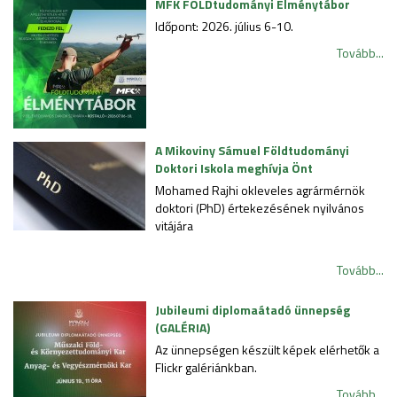
MFK FÖLDtudományi Élménytábor
Időpont: 2026. július 6-10.
Tovább...
A Mikoviny Sámuel Földtudományi
Doktori Iskola meghívja Önt
Mohamed Rajhi okleveles agrármérnök
doktori (PhD) értekezésének nyilvános
vitájára
Tovább...
Jubileumi diplomaátadó ünnepség
(GALÉRIA)
Az ünnepségen készült képek elérhetők a
Flickr galériánkban.
Tovább...