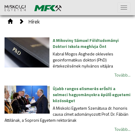
Toggl
naviga
Hírek
A Mikoviny Sámuel Földtudományi
Doktori Iskola meghívja Önt
Kabral Mogos Asghede okleveles
geoinformatikus doktori (PhD)
értekezésének nyilvános vitájára
Tovább...
Újabb rangos elismerés erősíti a
selmeci hagyományokra épülő egyetemi
közösséget
A Miskolci Egyetem Szenátusa dr. honoris
causa címet adományozott Prof. Dr. Fábián
Attilának, a Soproni Egyetem rektorának
Tovább...