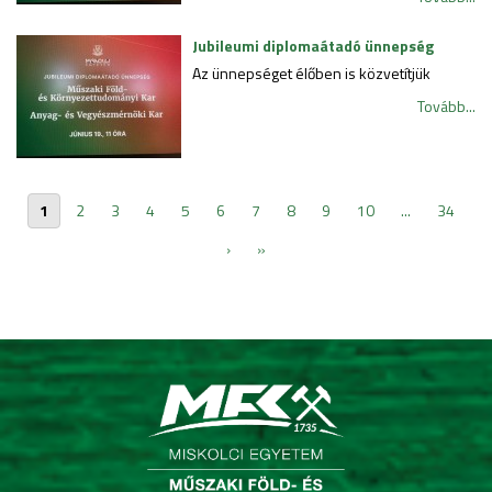
Jubileumi diplomaátadó ünnepség
Az ünnepséget élőben is közvetítjük
Tovább...
1
2
3
4
5
6
7
8
9
10
...
34
›
»