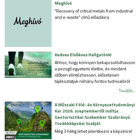
Meghívó
"Recovery of critical metals from industrial
and e-waste" című előadásra
Kedves Elsőéves Hallgatónk!
Ahhoz, hogy könnyen bekapcsolódhasson
a pezsgő egyetemi életbe, és mindent
időben elintézhessen, előzetesen
tájékoztatjuk néhány fontos tudnivalóról
Tovább...
A Műszaki Föld- és Környezettudományi
Kar 2026. szeptembertől indítja
Geoturisztikai Szakember Szakirányú
Továbbképzési Szakját
Még 3 hétig lehet jelentkezni a képzésre!