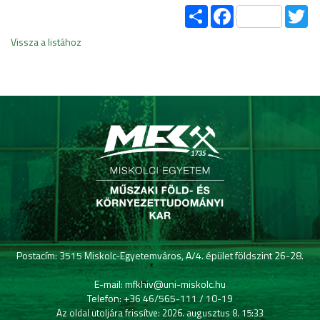
Share
Facebook
Tw
Vissza a listához
Postacím: 3515 Miskolc-Egyetemváros, A/4. épület földszint 26-28.
E-mail: mfkhiv@uni-miskolc.hu
Telefon: +36 46/565-111 / 10-19
Az oldal utoljára frissítve: 2026. augusztus 8. 15:33