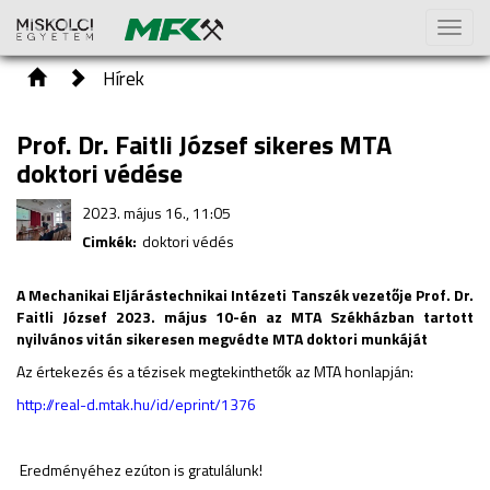
Toggl
naviga
Hírek
Prof. Dr. Faitli József sikeres MTA
doktori védése
2023. május 16., 11:05
Cimkék:
doktori védés
A Mechanikai Eljárástechnikai Intézeti Tanszék vezetője Prof. Dr.
Faitli József 2023. május 10-én az MTA Székházban tartott
nyilvános vitán sikeresen megvédte MTA doktori munkáját
Az értekezés és a tézisek megtekinthetők az MTA honlapján:
http://real-d.mtak.hu/id/eprint/1376
Eredményéhez ezúton is gratulálunk!