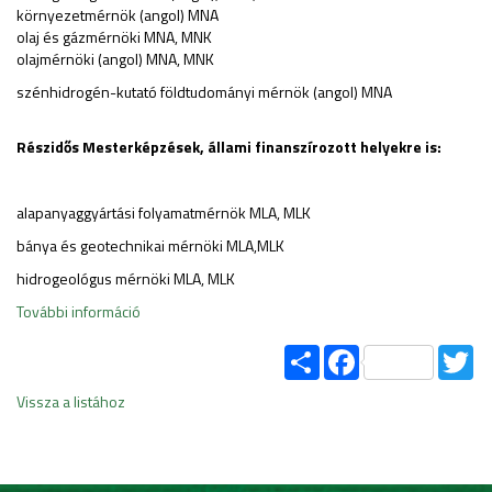
környezetmérnök (angol) MNA
olaj és gázmérnöki MNA, MNK
olajmérnöki (angol) MNA, MNK
szénhidrogén-kutató földtudományi mérnök (angol) MNA
Részidős Mesterképzések, állami finanszírozott helyekre is:
alapanyaggyártási folyamatmérnök MLA, MLK
bánya és geotechnikai mérnöki MLA,MLK
hidrogeológus mérnöki MLA, MLK
További információ
Share
Facebook
Tw
Vissza a listához