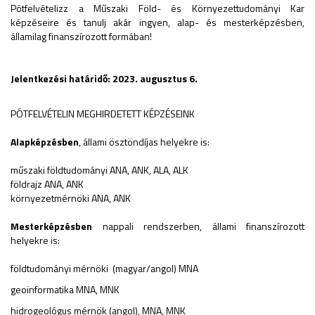
Pótfelvételizz a Műszaki Föld- és Környezettudományi Kar
képzéseire és tanulj akár ingyen, alap- és mesterképzésben,
államilag finanszírozott formában!
Jelentkezési határidő: 2023. augusztus 6.
PÓTFELVÉTELIN MEGHIRDETETT KÉPZÉSEINK
Alapképzésben
, állami ösztöndíjas helyekre is:
műszaki földtudományi ANA, ANK, ALA, ALK
földrajz ANA, ANK
környezetmérnöki ANA, ANK
Mesterképzésben
nappali rendszerben, állami finanszírozott
helyekre is:
földtudományi mérnöki (magyar/angol) MNA
geoinformatika MNA, MNK
hidrogeológus mérnök (angol), MNA, MNK