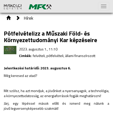
Toggl
naviga
Hírek
Pótfelvételizz a Műszaki Föld- és
Környezettudományi Kar képzéseire
2023. augusztus 1., 11:10
Cimkék:
felvételi, pótfelvételi, állami finanszírozott
Jelentkezési határidő: 2023. augusztus 6.
Még keresed az utad?
Mit szólsz, ha azt mondjuk, a jövőnket a nyersanyagok, a technológia,
a környezettudatosság, az energiaforrások fogják meghatározni!
Járj, egy lépéssel mások előtt és ismerd meg nálunk a
jövő legversenyképesebb szakmáit!