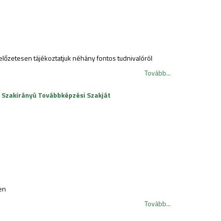
őzetesen tájékoztatjuk néhány fontos tudnivalóról
Tovább...
r Szakirányú Továbbképzési Szakját
en
Tovább...