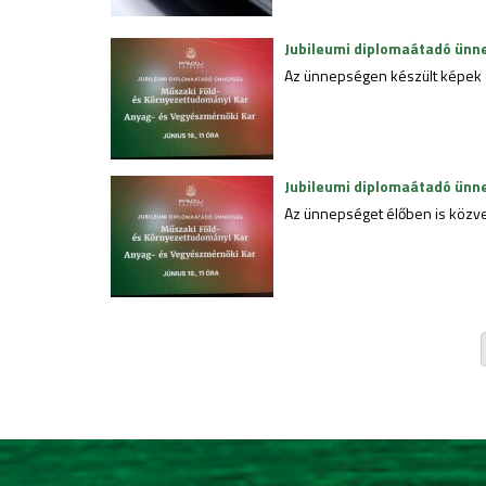
Jubileumi diplomaátadó ünn
Az ünnepségen készült képek el
Jubileumi diplomaátadó ünn
Az ünnepséget élőben is közvet