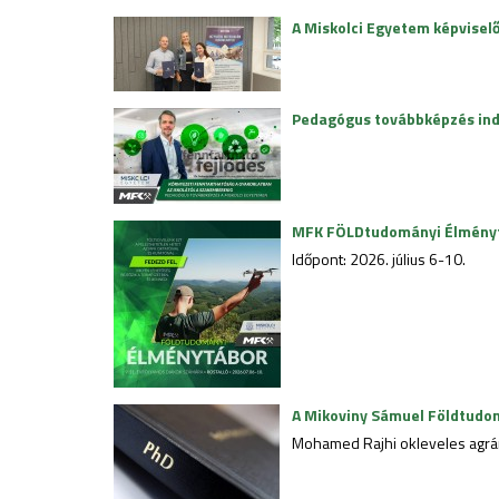
A Miskolci Egyetem képvisel
Pedagógus továbbképzés ind
MFK FÖLDtudományi Élmény
Időpont: 2026. július 6-10.
A Mikoviny Sámuel Földtudom
Mohamed Rajhi okleveles agrár