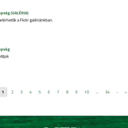
epség (GALÉRIA)
érhetők a Flickr galériánkban.
epség
ítjük
1
2
3
4
5
6
7
8
9
10
...
34
›
»