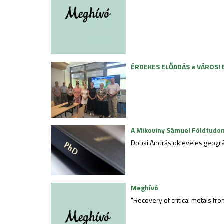
ÉRDEKES ELŐADÁS a VÁROSI
A Mikoviny Sámuel Földtudom
Dobai András okleveles geográ
Meghívó
"Recovery of critical metals fr