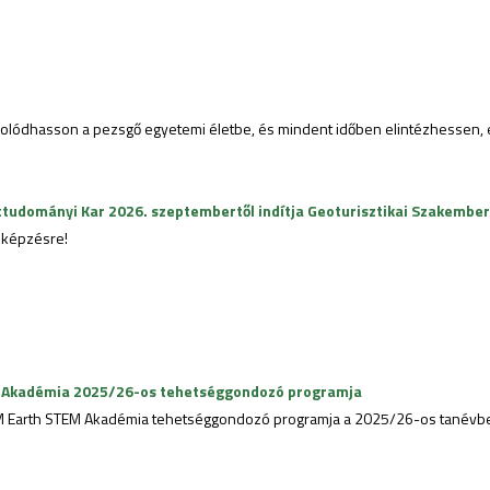
ódhasson a pezsgő egyetemi életbe, és mindent időben elintézhessen, el
ttudományi Kar 2026. szeptembertől indítja Geoturisztikai Szakembe
a képzésre!
M Akadémia 2025/26-os tehetséggondozó programja
EM Earth STEM Akadémia tehetséggondozó programja a 2025/26-os tanévb