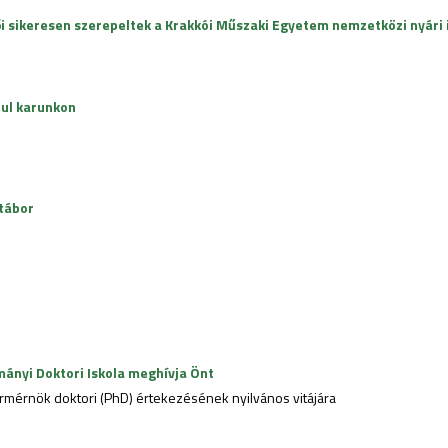
ői sikeresen szerepeltek a Krakkói Műszaki Egyetem nemzetközi nyári 
ul karunkon
tábor
ányi Doktori Iskola meghívja Önt
mérnök doktori (PhD) értekezésének nyilvános vitájára