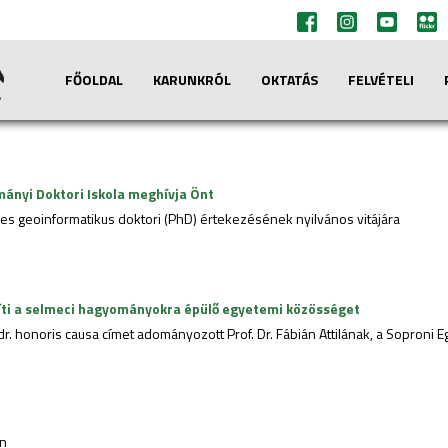
FŐOLDAL
KARUNKRÓL
OKTATÁS
FELVÉTELI
ányi Doktori Iskola meghívja Önt
s geoinformatikus doktori (PhD) értekezésének nyilvános vitájára
íti a selmeci hagyományokra épülő egyetemi közösséget
r. honoris causa címet adományozott Prof. Dr. Fábián Attilának, a Soproni
én