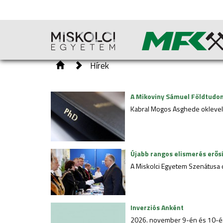
Hírek
A Mikoviny Sámuel Földtudom
Kabral Mogos Asghede oklevele
Újabb rangos elismerés erős
A Miskolci Egyetem Szenátusa d
Inverziós Anként
2026. november 9-én és 10-