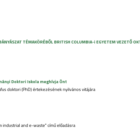
 BÁNYÁSZAT TÉMAKÖRÉBŐL BRITISH COLUMBIA-i EGYETEM VEZETŐ OK
ányi Doktori Iskola meghívja Önt
fus doktori (PhD) értekezésének nyilvános vitájára
om industrial and e-waste" című előadásra