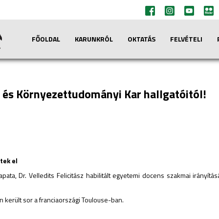
FŐOLDAL
KARUNKRÓL
OKTATÁS
FELVÉTELI
 és Környezettudományi Kar hallgatóitól!
tek el
ta, Dr. Velledits Felicitász habilitált egyetemi docens szakmai irányít
került sor a franciaországi Toulouse-ban.