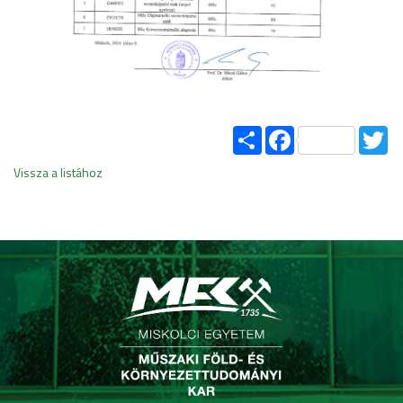
Share
Facebook
Tw
Vissza a listához