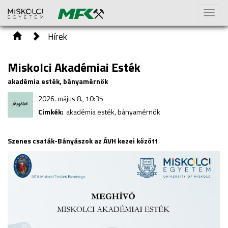
Toggl
naviga
Hírek
Miskolci Akadémiai Esték
akadémia esték, bányamérnök
2026. május 8., 10:35
Cimkék:
akadémia esték, bányamérnök
Szenes csaták-Bányászok az ÁVH kezei között