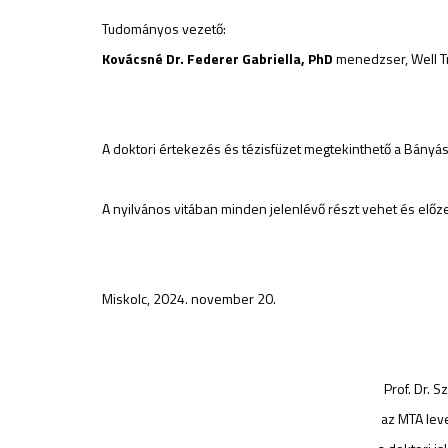
Tudományos vezető:
Kovácsné Dr. Federer Gabriella, PhD
menedzser, Well Tr
A doktori értekezés és tézisfüzet megtekinthető a Bányás
A nyilvános vitában minden jelenlévő részt vehet és előze
Miskolc, 2024. november 20.
Prof. Dr. Szűcs Pé
az MTA levelező t