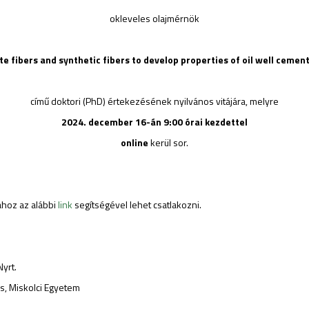
okleveles olajmérnök
e fibers and synthetic fibers to develop properties of oil well cement 
című doktori (PhD) értekezésének nyilvános vitájára, melyre
2024. december 16-án 9:00 órai kezdettel
online
kerül sor.
ához az alábbi
link
segítségével lehet csatlakozni.
yrt.
, Miskolci Egyetem