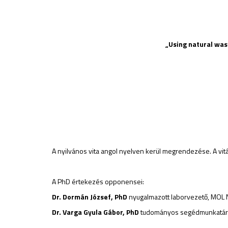
„
Using natural wast
A nyilvános vita angol nyelven kerül megrendezése. A vit
A PhD értekezés opponensei:
Dr. Dormán József, PhD
nyugalmazott laborvezető, MOL N
Dr. Varga Gyula Gábor, PhD
tudományos segédmunkatárs