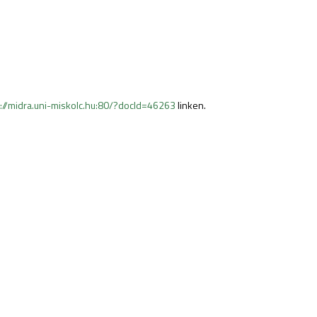
p://midra.uni-miskolc.hu:80/?docId=46263
linken.