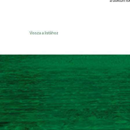
a doktori iskola vez
Vissza a listához