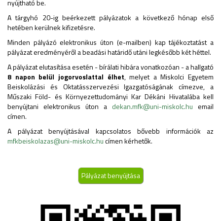
nyújtható be.
A tárgyhó 20-ig beérkezett pályázatok a következő hónap első
hetében kerülnek kifizetésre.
Minden pályázó elektronikus úton (e-mailben) kap tájékoztatást a
pályázat eredményéről a beadási határidő utáni legkésőbb két héttel.
A pályázat elutasítása esetén - bírálati hibára vonatkozóan - a hallgató
8 napon belül jogorvoslattal élhet
, melyet a Miskolci Egyetem
Beiskolázási és Oktatásszervezési Igazgatóságának címezve, a
Műszaki Föld- és Környezettudományi Kar Dékáni Hivatalába kell
benyújtani elektronikus úton a
dekan.mfk@uni-miskolc.hu
email
címen.
A pályázat benyújtásával kapcsolatos bővebb információk az
mfkbeiskolazas@uni-miskolc.hu
címen kérhetők.