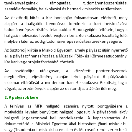
tevékenységeinek támogatása, tudománynépszerűsítés,
szemléletformálás, beiskolázási és harmadik missziós területeken.
Az ösztöndíj kiírás a Kar honlapján folyamatosan elérhető, mely
alapján a hallgatók bevonásra kerülnek a kari beiskolázási,
tudománynépszerűsítési feladatokba. A pontgyűjtés feltétele, hogy a
hallgató motivációs levelet nyújtson be a Beiskolázási Bizottság felé,
melyben kitér az eddigi tudománynépszerűsítési tevékenységére.
Az ösztöndíj kiírója a Miskolci Egyetem, amely pályázat útján nyerhető
el, a pályázat finanszírozása a Műszaki Föld- és Környezettudományi
Kar kari vagy projekt forrásából történik.
Az ösztöndíjra utólagosan, a közzétett pontrendszernek
megfelelően, teljesítmény alapján lehet pályázni. A pályázatok
szakmai elbírálását a mindenkori kari Beiskolázási Bizottság tagjai
végzik, az eredmények alapján az ösztöndíjat a Dékán ítéli meg.
2. A pályázók köre
A felhívás az MFK hallgatói számára nyitott, pontgyűjtésre a
motivációs levelet benyújtott hallgató jogosult. A pályázónak aktív
hallgatói jogviszonnyal kell rendelkeznie. A kapcsolattartás és
dokumentáció a Miskolci Egyetem által biztosított @uni-miskolc.hu
vagy @student.uni-miskolc.hu emailen és Microsoft rendszeren belül