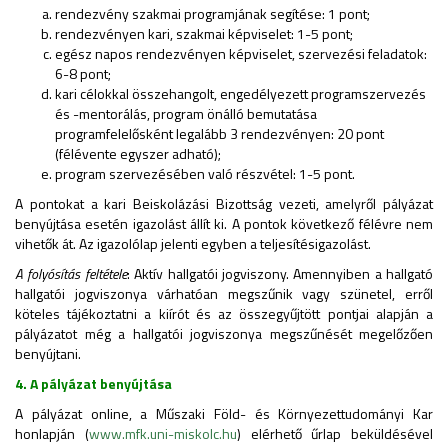
rendezvény szakmai programjának segítése: 1 pont;
rendezvényen kari, szakmai képviselet: 1-5 pont;
egész napos rendezvényen képviselet, szervezési feladatok:
6-8 pont;
kari célokkal összehangolt, engedélyezett programszervezés
és -mentorálás, program önálló bemutatása
programfelelősként legalább 3 rendezvényen: 20 pont
(félévente egyszer adható);
program szervezésében való részvétel: 1-5 pont.
A pontokat a kari Beiskolázási Bizottság vezeti, amelyről pályázat
benyújtása esetén igazolást állít ki. A pontok következő félévre nem
vihetők át. Az igazolólap jelenti egyben a teljesítésigazolást.
A folyósítás feltétele
: Aktív hallgatói jogviszony. Amennyiben a hallgató
hallgatói jogviszonya várhatóan megszűnik vagy szünetel, erről
köteles tájékoztatni a kiírót és az összegyűjtött pontjai alapján a
pályázatot még a hallgatói jogviszonya megszűnését megelőzően
benyújtani.
4. A pályázat benyújtása
A pályázat online, a Műszaki Föld- és Környezettudományi Kar
honlapján (
www.mfk.uni-miskolc.hu
) elérhető űrlap beküldésével