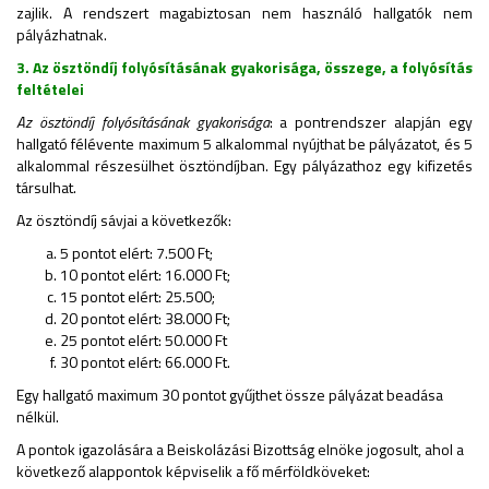
zajlik. A rendszert magabiztosan nem használó hallgatók nem
pályázhatnak.
3. Az ösztöndíj folyósításának gyakorisága, összege, a folyósítás
feltételei
Az ösztöndíj folyósításának gyakorisága
: a pontrendszer alapján egy
hallgató félévente maximum 5 alkalommal nyújthat be pályázatot, és 5
alkalommal részesülhet ösztöndíjban. Egy pályázathoz egy kifizetés
társulhat.
Az ösztöndíj sávjai a következők:
5 pontot elért: 7.500 Ft;
10 pontot elért: 16.000 Ft;
15 pontot elért: 25.500;
20 pontot elért: 38.000 Ft;
25 pontot elért: 50.000 Ft
30 pontot elért: 66.000 Ft.
Egy hallgató maximum 30 pontot gyűjthet össze pályázat beadása
nélkül.
A pontok igazolására a Beiskolázási Bizottság elnöke jogosult, ahol a
következő alappontok képviselik a fő mérföldköveket: