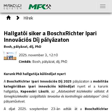
Toggl
naviga
Hírek
Hallgatói siker a BoschxRichter Ipari
Innovációs Díj pályázaton
Bosh, pályázat, díj, PhD
2025. november 3., 12:10
Cimkék:
Bosh, pályázat, díj, PhD
Karunk PhD hallgatója különdíjat nyert
A
BoschxRichter Ipari Innovációs Díj 2025
pályázaton a
mobilitás
kategóriában ipari innovációs különdíjat
nyert el a karunk
hallgatója,
Kaposvári László
, az
„Adatvezérelt közlekedési vállalat. A
tömegközlekedési szolgáltatás tervezése és kontrollingja adatalapon”
című
pályaművével.
A díjat 2025. szeptember 23-án adták át a
BoschxRichter