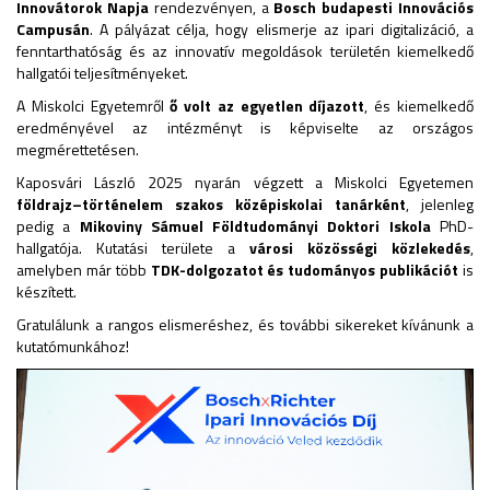
Innovátorok Napja
rendezvényen, a
Bosch budapesti Innovációs
Campusán
. A pályázat célja, hogy elismerje az ipari digitalizáció, a
fenntarthatóság és az innovatív megoldások területén kiemelkedő
hallgatói teljesítményeket.
A Miskolci Egyetemről
ő volt az egyetlen díjazott
, és kiemelkedő
eredményével az intézményt is képviselte az országos
megmérettetésen.
Kaposvári László 2025 nyarán végzett a Miskolci Egyetemen
földrajz–történelem szakos középiskolai tanárként
, jelenleg
pedig a
Mikoviny Sámuel Földtudományi Doktori Iskola
PhD-
hallgatója. Kutatási területe a
városi közösségi közlekedés
,
amelyben már több
TDK-dolgozatot és tudományos publikációt
is
készített.
Gratulálunk a rangos elismeréshez, és további sikereket kívánunk a
kutatómunkához!