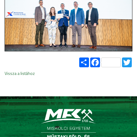
Share
Facebook
Tw
Vissza a listához