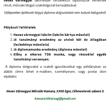
heves vármegyei
lakóhellyel rendelkező diplomázók vehetnek
részt, műszaki tárgyú szakdolgozat benyújtásával.
(
Kifejezetten építészeti tárgyú diploma dolgozatokat nem tudunk befogadni!
)
Pályázati feltételek:
Heves vármegyei lakcím (lakcím kártya másolat)
Jó tanulmányi eredmény az utolsó két év átlagában
(leckekönyv másolata)
Jó diplomamunka eredmény (diploma másolat)
Előny a sikeres TDK munka, vagy részvétel egyéb
tanulmányi versenyen.
A diploma dolgozatot a csatolt igazolásokkal egy példányban az
alábbi címre lehet e-mailben, személyesen, vagy postai úton
eljuttatni:
Heves Vármegyei Mérnöki Kamara, 3300 Eger, Céhmesterek udvara 5.
kamara.titkarsag@gmail.com