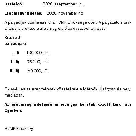
Határidő:
2026. szeptember 15.
Eredményhirdetés:
2026. november hó
A pályadíjak odaítéléséről a HVMK Elnöksége dönt. A pályázaton csak
a felsorolt feltételeknek megfelelő pályázat vehet részt.
Kitűzött
pályadíjak:
I. díj 100.000,- Ft
II. díj 75.000,- Ft
III. díj 50.000,- Ft
Oklevél, és az eredmények közzététele a Mérnök Újságban és helyi
médiában
.
Az eredményhirdetésre ünnepélyes keretek között kerül sor
Egerben.
HVMK Elnökség