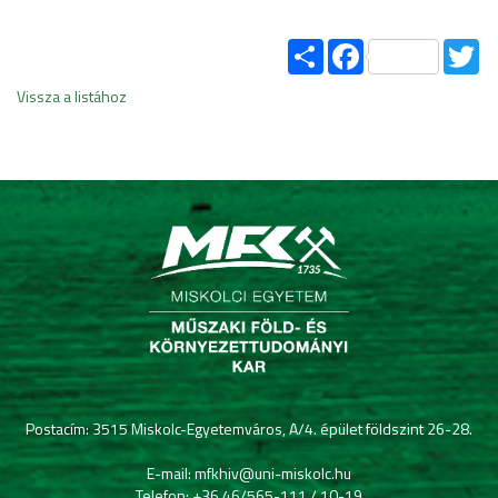
Share
Facebook
Tw
Vissza a listához
Postacím: 3515 Miskolc-Egyetemváros, A/4. épület földszint 26-28.
E-mail: mfkhiv@uni-miskolc.hu
Telefon: +36 46/565-111 / 10-19