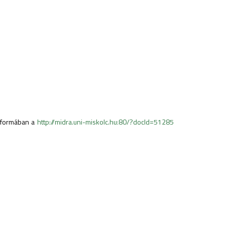
s formában a
http://midra.uni-miskolc.hu:80/?docId=51285