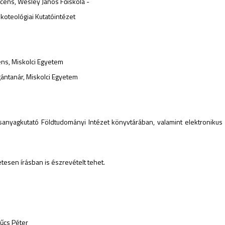
Wesley János Főiskola -
 Kutatóintézet
ns, Miskolci Egyetem
nár, Miskolci Egyetem
rsanyagkutató Földtudományi Intézet könyvtárában, valamint elektroniku
tesen írásban is észrevételt tehet.
ter