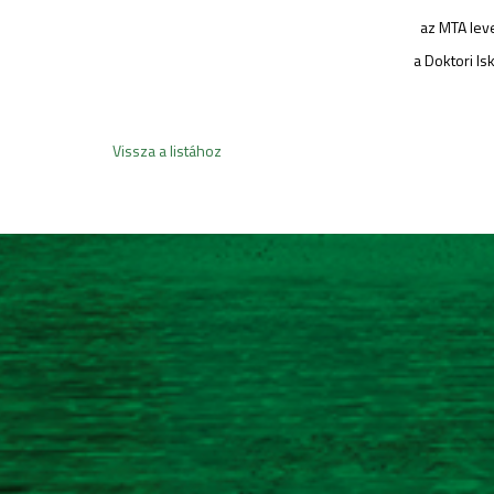
az MTA levelező t
a Doktori Iskola vez
Vissza a listához