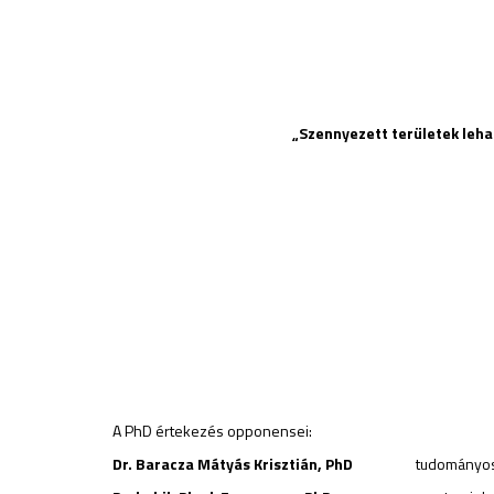
„
Szennyezett területek leha
A PhD értekezés opponensei:
Dr. Baracza Mátyás Krisztián, PhD
tudományos fő