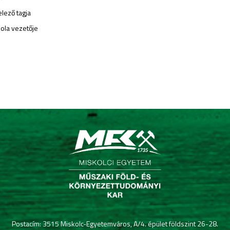
agja
etője
Postacím: 3515 Miskolc-Egyetemváros, A/4. épület földszint 26-28.