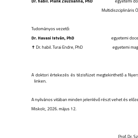
Dr. habil. Plank Zsuzsanna, PhD
egyetemi docens, 
Multidiszciplináris Ökoteológiai
Tudományos vezető:
Dr. Havasi István, PhD
egyetemi doce
✝ Dr. habil. Turai Endre, PhD egyetemi magánta
A doktori értekezés és tézisfüzet megtekinthető a Nye
linken.
A nyilvános vitában minden jelenlévő részt vehet és előze
Miskolc, 2026. május 12.
Prof. Dr. Szűcs Pé