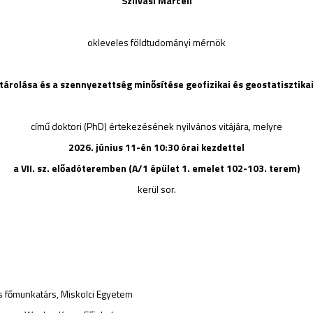
Szilvási Marcell
okleveles földtudományi mérnök
tárolása és a szennyezettség minősítése geofizikai és geostatisztik
című doktori (PhD) értekezésének nyilvános vitájára, melyre
2026. június 11-én 10:30 órai kezdettel
a VII. sz.
előadóteremben (A/1 épület 1. emelet 102-103. terem)
kerül sor.
munkatárs, Miskolci Egyetem