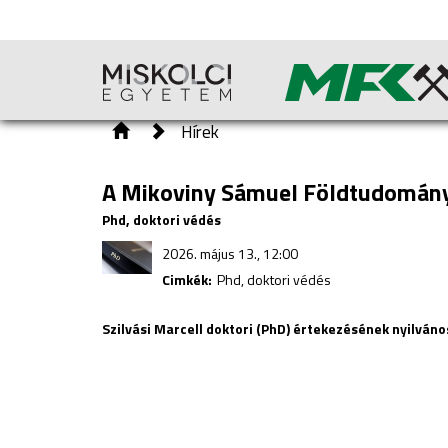
Hírek
A Mikoviny Sámuel Földtudományi
Phd, doktori védés
2026. május 13., 12:00
Cimkék:
Phd, doktori védés
Szilvási Marcell doktori (PhD) értekezésének nyilváno