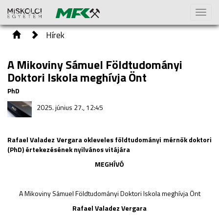
Toggl
naviga
Hírek
A Mikoviny Sámuel Földtudományi
Doktori Iskola meghívja Önt
PhD
2025. június 27., 12:45
Rafael Valadez Vergara okleveles földtudományi mérnök doktori
(PhD) értekezésének nyilvános vitájára
MEGHÍVÓ
A Mikoviny Sámuel Földtudományi Doktori Iskola meghívja Önt
Rafael Valadez Vergara