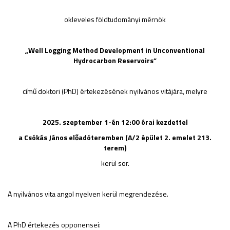
okleveles földtudományi mérnök
„
Well Logging Method Development in Unconventional
Hydrocarbon Reservoirs
”
című doktori (PhD) értekezésének nyilvános vitájára, melyre
2025. szeptember 1-én 12:00 órai kezdettel
a
Csókás János
előadóteremben (A/2 épület 2. emelet 213.
terem)
kerül sor.
A nyilvános vita angol nyelven kerül megrendezése.
A PhD értekezés opponensei: