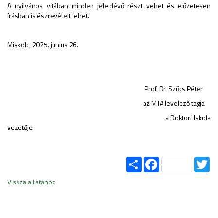
A nyilvános vitában minden jelenlévő részt vehet és előzetesen
írásban is észrevételt tehet.
Miskolc, 2025. június 26.
Prof. Dr. Szűcs Péter
az MTA levelező tagja
a Doktori Iskola
vezetője
Share
Facebook
Tw
Vissza a listához