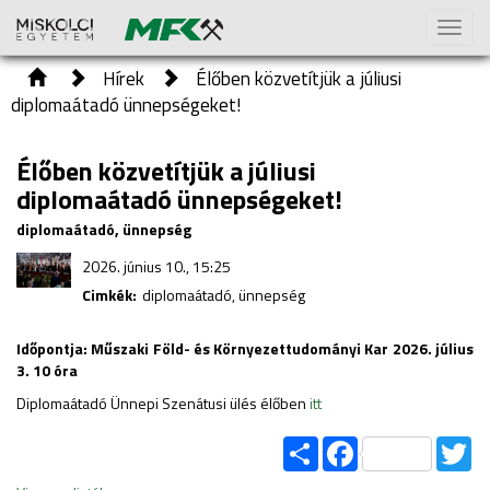
Toggl
naviga
Hírek
Élőben közvetítjük a júliusi
diplomaátadó ünnepségeket!
Élőben közvetítjük a júliusi
diplomaátadó ünnepségeket!
diplomaátadó, ünnepség
2026. június 10., 15:25
Cimkék:
diplomaátadó, ünnepség
Időpontja: Műszaki Föld- és Környezettudományi Kar 2026. július
3. 10 óra
Diplomaátadó Ünnepi Szenátusi ülés élőben
itt
Share
Facebook
Tw