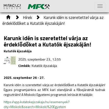
Toggl
naviga
Hírek
Karunk idén is szeretettel várja az
érdeklődőket a Kutatók éjszakáján!
Karunk idén is szeretettel várja az
érdeklődőket a Kutatók éjszakáján!
Kutatók éjszakája
2025. szeptember 23., 12:55
Cimkék:
Kutatók éjszakája
2025. szeptember 26 - 27.
Karunk idén is szeretettel várja az érdeklődőket a Kutatók éjszakáján!
Egyes programjainkra az MFK kari standjánál a főbejáratnál tudnak
regisztrálni! A Miskolci Egyetemi programok leírását itt találják:
https://app.kutatokejszakaja.hu/esemenyek?
city=Miskolc&search=Miskolci%20Egyetem