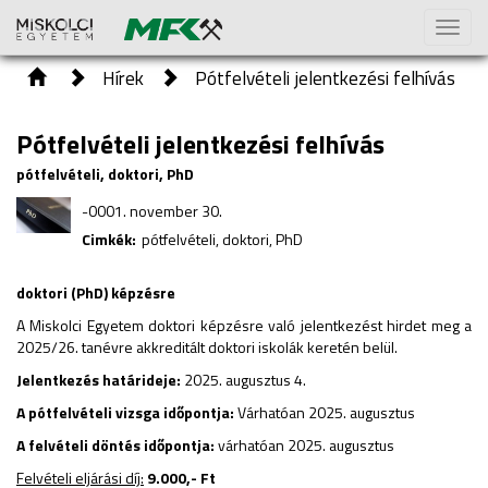
Toggl
naviga
Hírek
Pótfelvételi jelentkezési felhívás
Pótfelvételi jelentkezési felhívás
pótfelvételi, doktori, PhD
-0001. november 30.
Cimkék:
pótfelvételi, doktori, PhD
doktori (PhD) képzésre
A Miskolci Egyetem doktori képzésre való jelentkezést hirdet meg a
2025/26. tanévre akkreditált doktori iskolák keretén belül.
Jelentkezés határideje:
2025. augusztus 4.
A pótfelvételi vizsga időpontja:
Várhatóan 2025. augusztus
A felvételi döntés időpontja:
várhatóan 2025. augusztus
Felvételi eljárási díj:
9.000,- Ft