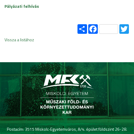
Pályázati felhívás
Share
Facebook
Tw
Vissza a listához
Postacím: 3515 Miskolc-Egyetemváros, A/4. épület földszint 26-28.