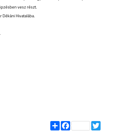
képzésben vesz részt.
r Dékáni Hivatalába.
.
Share
Facebook
Twitter