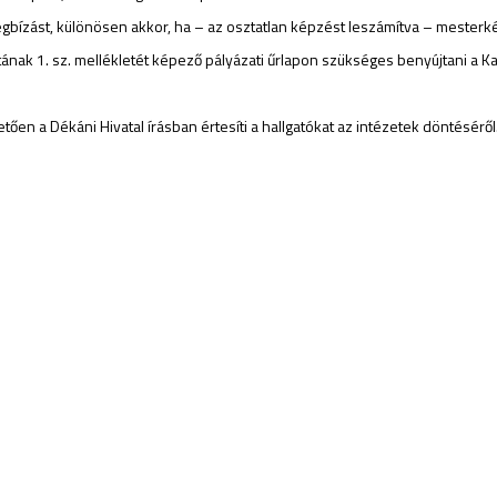
egbízást, különösen akkor, ha – az osztatlan képzést leszámítva – mester
ának 1. sz. mellékletét képező pályázati űrlapon szükséges benyújtani a Ka
vetően a Dékáni Hivatal írásban értesíti a hallgatókat az intézetek döntéséről