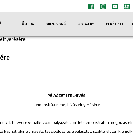
FŐOLDAL
KARUNKRÓL
OKTATÁS
FELVÉTELI
elnyerésére
ére
PÁLYÁZATI FELHÍVÁS
demonstrátori megbízás elnyerésére
név II. félévére vonatkozóan pályázatot hirdet demonstrátori megbízás el
ó kaphat, akinek magatartása példás és a választott szakterületen kieme