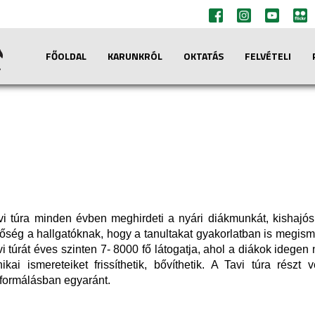
FŐOLDAL
KARUNKRÓL
OKTATÁS
FELVÉTELI
vi túra minden évben meghirdeti a nyári diákmunkát, kishajós
tőség a hallgatóknak, hogy a tanultakat gyakorlatban is megis
i túrát éves szinten 7- 8000 fő látogatja, ahol a diákok idegen
nikai ismereteiket frissíthetik, bővíthetik. A Tavi túra rés
tformálásban egyaránt.