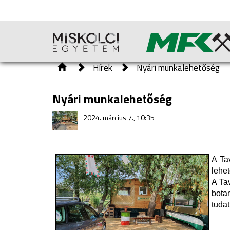
Hírek
Nyári munkalehetőség
Nyári munkalehetőség
2024. március 7., 10:35
A Ta
lehe
A Tav
bota
tuda