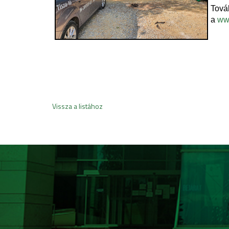
Tov
a
www
Vissza a listához