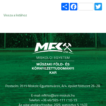
Share
Facebook
Tw
Vissza a listához
Postacím: 3515 Miskolc-Egyetemváros, A/4. épület földszint 26-28.
E-mail: mfkhiv@uni-miskolc.hu
Telefon: +36 46/565-111 / 10-19
Az oldal utoljára frissítve: 2026. augusztus 5. 15:33