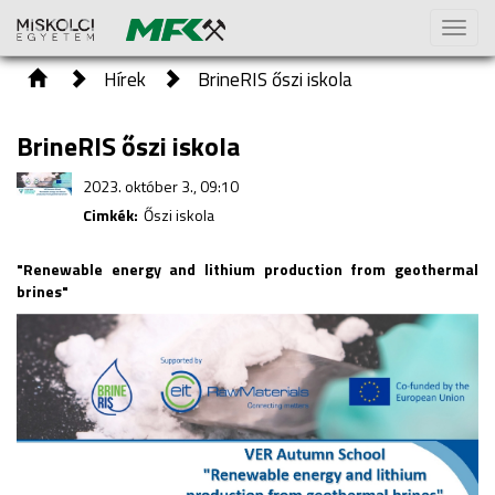
Toggl
naviga
Hírek
BrineRIS őszi iskola
BrineRIS őszi iskola
2023. október 3., 09:10
Cimkék:
Őszi iskola
"Renewable energy and lithium production from geothermal
brines"