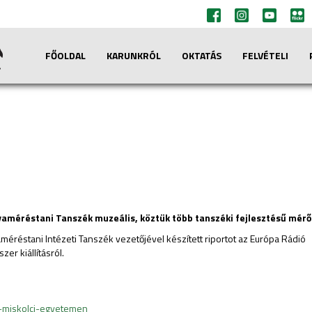
FŐOLDAL
KARUNKRÓL
OKTATÁS
FELVÉTELI
améréstani Tanszék muzeális, köztük több tanszéki fejlesztésű mérőm
méréstani Intézeti Tanszék vezetőjével készített riportot az Európa Rádió
szer
kiállításról.
-
miskolci-egyetemen