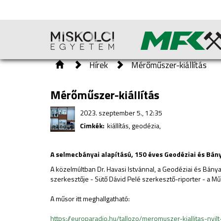
Hírek
Mérőműszer-kiállítás
Mérőműszer-kiállítás
2023. szeptember 5., 12:35
Cimkék:
kiállítás, geodézia,
A selmecbányai alapítású, 150 éves Geodéziai és Bány
A közelmúltban Dr. Havasi Istvánnal, a Geodéziai és Bánya
szerkesztője - Sütő Dávid Pelé szerkesztő-riporter - a
Mű
A műsor itt meghallgatható:
https://europaradio.hu/tallozo
/meromuszer-kiallitas-nyilt