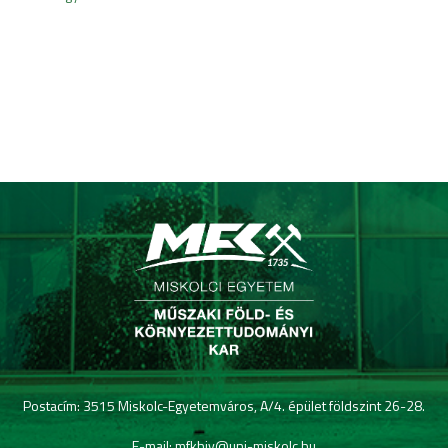
Postacím: 3515 Miskolc-Egyetemváros, A/4. épület földszint 26-28.
E-mail: mfkhiv@uni-miskolc.hu