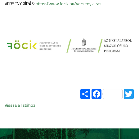
VERSENYKIÍRÁS:
https://www.focik.hu/versenykiiras
Share
Facebook
Tw
Vissza a listához