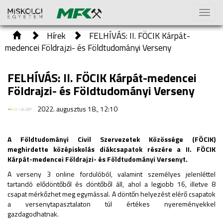
Toggl
naviga
Hírek
FELHÍVÁS: II. FÖCIK Kárpát-
medencei Földrajzi- és Földtudományi Verseny
FELHÍVÁS: II. FÖCIK Kárpát-medencei
Földrajzi- és Földtudományi Verseny
2022. augusztus 18., 12:10
A Földtudományi Civil Szervezetek Közössége (FÖCIK)
meghirdette középiskolás diákcsapatok részére a II. FÖCIK
Kárpát-medencei Földrajzi- és Földtudományi Versenyt.
A verseny 3 online fordulóból, valamint személyes jelenléttel
tartandó elődöntőből és döntőből áll, ahol a legjobb 16, illetve 8
csapat mérkőzhet meg egymással. A döntőn helyezést elérő csapatok
a versenytapasztalaton túl értékes nyereményekkel
gazdagodhatnak.