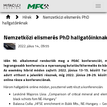
Toggl
naviga
Hírek
Nemzetközi elismerés PhD
hallgatóinknak
Nemzetközi elismerés PhD hallgatóinkna
2022. július 14., 09:55
Idén 90. alkalommal rendezték meg a PDAC konferenciát, m
legrangosabb konferencia a nyersanyag kutatás/kitermelés és bá
Az esemény hibrid módon zajlott: 2022. június 13-15. között To
adott otthont a jelenléti résznek, míg 2022. június 28-29. között
online része a konferenciának.
Három hallgatónk online módon, poszterrel vett részt a konferencián:
Leskóné Majoros Lívia: „Comparison of critical mineral and ele
black schists fom NE-Hungary”
Balassa Csilla: „HFSE enrichment in Bükk Mts., NE-Hungary – G