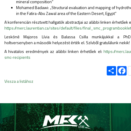
mineral composition”
Mohamed Badawi: „Structural evaluation and mapping of hydrothe
in the Fatira-Abu Zawal area of the Eastern Desert, Egypt”
A konferencián résztvett hallgatók abstractjai az alábbi linken érhetőek e
https://merc.laurentian.ca/sites/default/files/final_smc_programbookl
Leskóné Majoros Lívia és Balassa Csilla munkájukkal a PhD
holtversenyben a második helyezést érték el. Szívből gratulálunk nekik!
A hivatalos eredmények az alábbi linken érhetőek el:
https://merc.la
smc-recipients
Share
Fa
Vissza a listához