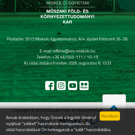
Postacím: 3515 Miskolc-Egyetemváros, A/4. épület földszint 26-28.
E-mail: mfkhiv@uni-miskolc.hu
Telefon: +36 46/565-111 / 10-19
Az oldal utoljára frissítve: 2026. augusztus 8. 15:33
Copyright © 2023 Műszaki Föld- és Környezettudományi Kar
Annak érdekében, hogy Önnek a legjobb élményt
nyújtsuk "sütiket" használunk honlapunkon. Az
oldal használatával Ön beleegyezik a "sütik" használatába.