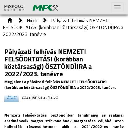
Toggl
naviga
Hírek
Pályázati felhívás NEMZETI
FELSŐOKTATÁSI (korábban köztársasági) ÖSZTÖNDÍJRA a
2022/2023. tanévre
Pályázati felhívás NEMZETI
FELSŐOKTATÁSI (korábban
köztársasági) ÖSZTÖNDÍJRA a
2022/2023. tanévre
Megjelent a pályázati felhívás NEMZETI FELSŐOKTATÁSI
(korábban köztársasági) ÖSZTÖNDÍJRA a 2022/2023. tanévre
2022. június 2., 12:50
Nemzeti felsőoktatási ösztöndíjban tanulmányi és szakmai
eredményeik magas színvonalának megtartása céljából azon
hallgatók részesülhetnek, akik a 2021/2022-es tanév