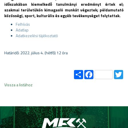
időszakában kiemelkedő tanulmányi eredményt értek el;
szakmai területükön kimagasló munkát végeztek; példamutató
közösségi, sport, kulturális és egyéb tevékenységet folytattak.
Felhívás
Adatlap
Adatkezelési tájékoztató
Határidő: 2022. július 4. (hétfő) 12 óra
Share
Facebook
Tw
Vissza a listához