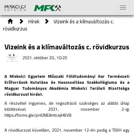
Toggl
naviga
Hírek
Vizeink és a klímaváltozás c.
rövidkurzus
Vizeink és a klímaváltozás c. rövidkurzus
2021. október 20., 10:20
A Miskolci Egyetem Műszaki Földtudományi Kar Természeti
Erőforrások Kutatása és Hasznosítása Szakkollégiuma és a
Magyar Tudományos Akadémia Miskolci Területi Bizottsága
rövidkurzust hirdet.
A részvétel ingyenes, de regisztráció szükséges az alábbi űrlap
kitöltésével, 2021. november 2-ig:
https://forms.gle/pn6JNEAmtcxijHBV8
A rövidkurzust követően, 2021. november 12-én pedig a TEKH egy