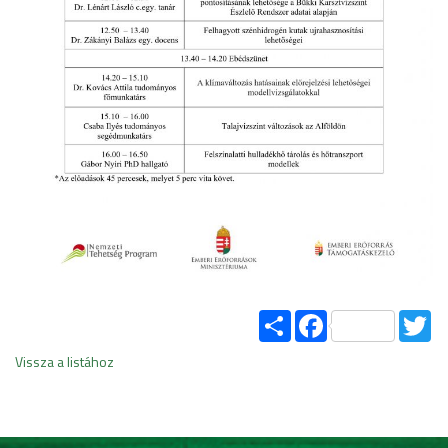
Share
Facebook
Tw
Vissza a listához