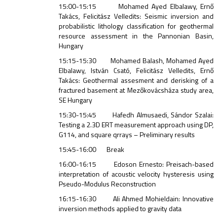
15:00-15:15 Mohamed Ayed Elbalawy, Ernő
Takács, Felicitász Velledits: Seismic inversion and
probabilistic lithology classification for geothermal
resource assessment in the Pannonian Basin,
Hungary
15:15-15:30 Mohamed Balash, Mohamed Ayed
Elbalawy, István Csató, Felicitász Velledits, Ernő
Takács: Geothermal assesment and derisking of a
fractured basement at Mezőkovácsháza study area,
SE Hungary
15:30-15:45 Hafedh Almusaedi, Sándor Szalai:
Testing a 2.3D ERT measurement approach using DP,
G114, and square qrrays – Preliminary results
15:45-16:00 Break
16:00-16:15 Edoson Ernesto: Preisach-based
interpretation of acoustic velocity hysteresis using
Pseudo-Modulus Reconstruction
16:15-16:30 Ali Ahmed Mohieldain: Innovative
inversion methods applied to gravity data