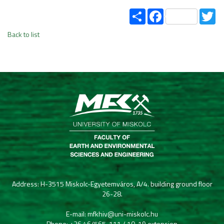
Share
Facebook
Tw
Back to list
Address: H-3515 Miskolc-Egyetemváros, A/4. building ground floor
26-28.
E-mail: mfkhiv@uni-miskolc.hu
Phone: +36 46/565-111 / 10-19 extension