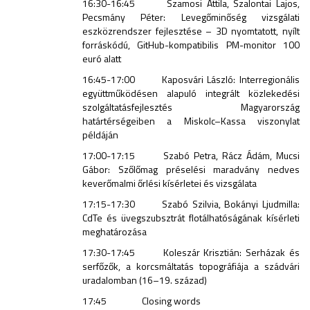
16:30-16:45 Szamosi Attila, Szalontai Lajos,
Pecsmány Péter: Levegőminőség vizsgálati
eszközrendszer fejlesztése – 3D nyomtatott, nyílt
forráskódú, GitHub-kompatibilis PM-monitor 100
euró alatt
16:45-17:00 Kaposvári László: Interregionális
együttműködésen alapuló integrált közlekedési
szolgáltatásfejlesztés Magyarország
határtérségeiben a Miskolc–Kassa viszonylat
példáján
17:00-17:15 Szabó Petra, Rácz Ádám, Mucsi
Gábor: Szőlőmag préselési maradvány nedves
keverőmalmi őrlési kísérletei és vizsgálata
17:15-17:30 Szabó Szilvia, Bokányi Ljudmilla:
CdTe és üvegszubsztrát flotálhatóságának kísérleti
meghatározása
17:30-17:45 Koleszár Krisztián: Serházak és
serfőzők, a korcsmáltatás topográfiája a szádvári
uradalomban (16–19. század)
17:45 Closing words