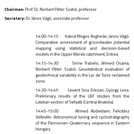
Chairman:
Prof. Dr. Norbert Péter Szabó, professor
Secretary:
Dr. János Vágó, associate professor
14:00-14:15 Kabral Mogos Asghede, János Vágó:
Comparative assessment of groundwater potential
mapping using statistical and decision-based
models in the Upper Mereb catchment, Eritrea
14:15-14:30 Sirine Trabelsi, Ahmed Osama,
Norbert Péter Szabó: Geostatistical evaluation of
geotechnical variability in the Lac de Tunis reclaimed
zone
14:30-14:45 Levent Sina Erkızan, György Less:
Preliminary results of the LBF studies from the
Lutetian section of Sefaatli (Central Anatolia)
14:45-15:00 Ahmed Abdeldaim, Felicitász
Velledits: Astronomical tuning and cyclostratigraphy
of the Pannonian–Quaternary sequence in Eastern
Hungary